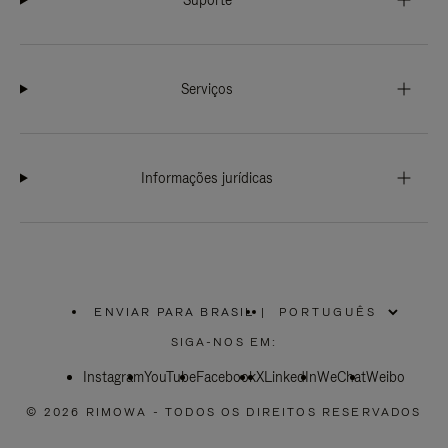
Suporte
Serviços
Informações jurídicas
ENVIAR PARA BRASIL
|
,
POR
SIGA-NOS EM:
FAVOR,
SELECIONE
Instagram
YouTube
SUA
Facebook
X
LinkedIn
WeChat
Weibo
LOCALIZAÇÃO
© 2026 RIMOWA - TODOS OS DIREITOS RESERVADOS