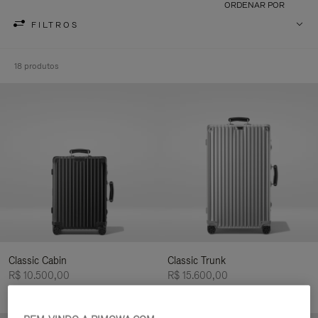
ORDENAR POR
FILTROS
18 produtos
Classic Cabin
Classic Trunk
R$ 10.500,00
R$ 15.600,00