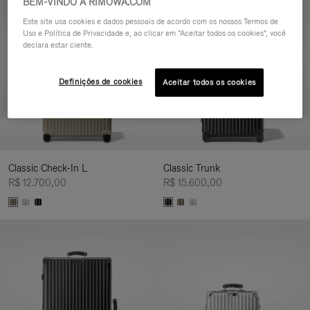
BEM-VINDO A RIMOWA.COM
Personalização
Este site usa cookies e dados pessoais de acordo com os nossos Termos de
Uso e Política de Privacidade e, ao clicar em "Aceitar todos os cookies", você
declara estar ciente.
Definições de cookies
Aceitar todos os cookies
Classic Check-In L
Classic Trunk
R$ 12.700,00
R$ 15.600,00