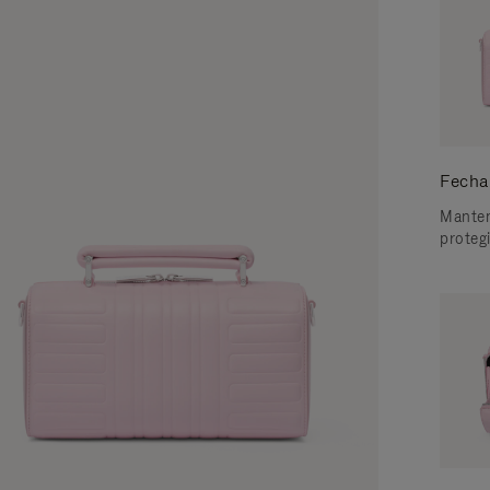
Fecha
Manten
proteg