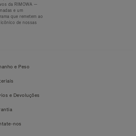
sivos da RIMOWA —
nadas e um
rama que remetem ao
 icônico de nossas
manho e Peso
eriais
ios e Devoluções
antia
ntate-nos