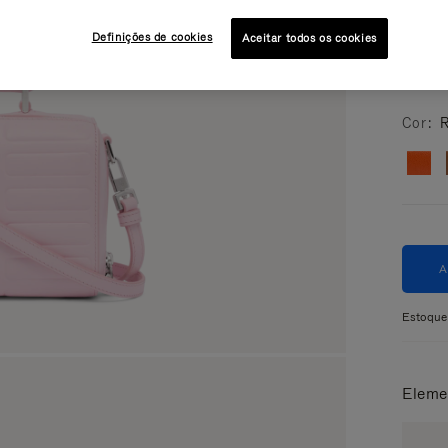
para a
elegânc
Definições de cookies
Aceitar todos os cookies
Leia mai
Cor
R
Estoque
Eleme