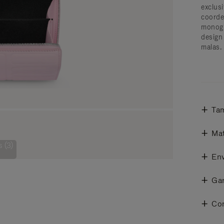
exclu
coorde
monog
design
malas.
Ta
Mat
 (3)
Env
Gar
Co