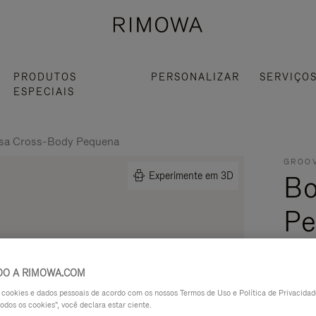
PRODUTOS
PERSONALIZAR
SERVIÇO
ESPECIAIS
sa Cross-Body Pequena
GROOV
Bo
Experimente em 3D
Pe
R$ 7
DO A RIMOWA.COM
Produz
a cookies e dados pessoais de acordo com os nossos Termos de Uso e Política de Privacidade
Bolsa 
odos os cookies", você declara estar ciente.