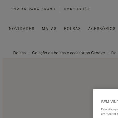
ENVIAR PARA BRASIL
|
PORTUGUÊS
,
POR
FAVOR,
SELECIONE
SUA
LOCALIZAÇÃO
NOVIDADES
MALAS
BOLSAS
ACESSÓRIOS
Bolsas
Coleção de bolsas e acessórios Groove
Bol
BEM-VIN
Este site us
em "Aceitar t