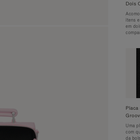
Dois 
Acomod
itens e
em doi
compar
Placa
Groov
Uma pl
com qu
da bol