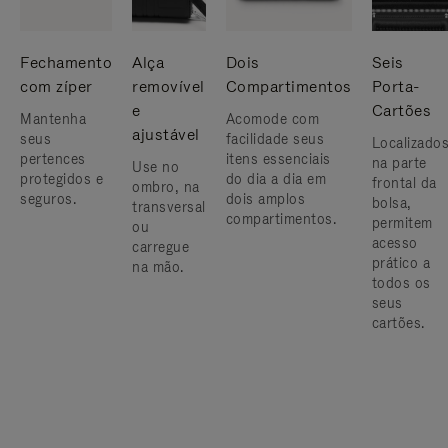
Fechamento
Alça
Dois
Seis
com zíper
removível
Compartimentos
Porta-
e
Cartões
Mantenha
Acomode com
ajustável
seus
facilidade seus
Localizado
pertences
itens essenciais
na parte
Use no
protegidos e
do dia a dia em
frontal da
ombro, na
seguros.
dois amplos
bolsa,
transversal
compartimentos.
permitem
ou
acesso
carregue
prático a
na mão.
todos os
seus
cartões.