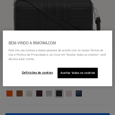
BEM-VINDO A RIMOWA.COM
Este site usa cookies e dados pessoais de acordo com os nossos Termos de
Experimente em 3D
Uso e Política de Privacidade e, ao clicar em "Aceitar todos os cookies", você
declara estar ciente.
GROOVE - COURO
R$ 7.550,00
Bolsa Cross-Body Pequena
Definições de cookies
Aceitar todos os cookies
Cor
Preto