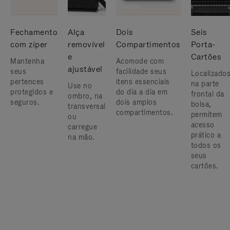
Fechamento
Alça
Dois
Seis
com zíper
removível
Compartimentos
Porta-
e
Cartões
Mantenha
Acomode com
ajustável
seus
facilidade seus
Localizado
pertences
itens essenciais
na parte
Use no
protegidos e
do dia a dia em
frontal da
ombro, na
seguros.
dois amplos
bolsa,
transversal
compartimentos.
permitem
ou
acesso
carregue
prático a
na mão.
todos os
seus
cartões.