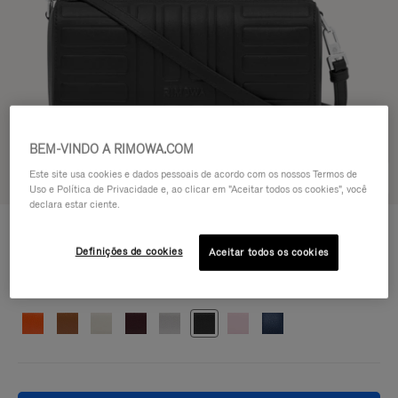
BEM-VINDO A RIMOWA.COM
Este site usa cookies e dados pessoais de acordo com os nossos Termos de
Experimente em 3D
Uso e Política de Privacidade e, ao clicar em "Aceitar todos os cookies", você
declara estar ciente.
GROOVE - COURO
R$ 7.550,00
Bolsa Cross-Body Pequena
Definições de cookies
Aceitar todos os cookies
Cor
Preto