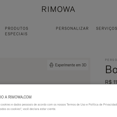
PRODUTOS
PERSONALIZAR
SERVIÇO
ESPECIAIS
PERSO
Bo
Experimente em 3D
R$ 1
Fabric
DO A RIMOWA.COM
compan
a cookies e dados pessoais de acordo com os nossos Termos de Uso e Política de Privacidade
movime
odos os cookies", você declara estar ciente.
Leia mai