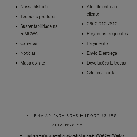
Nossa história
Atendimento ao
cliente
Todos os produtos
0800 940 7640
Sustentabilidade na
RIMOWA
Perguntas frequentes
Carreiras
Pagamento
Notícias
Envio E entrega
Mapa do site
Devoluções E trocas
Crie uma conta
ENVIAR PARA BRASIL
|
PORTUGUÊS
,
POR
SIGA-NOS EM:
FAVOR,
SELECIONE
Instagram
YouTube
SUA
Facebook
X
LinkedIn
WeChat
Weibo