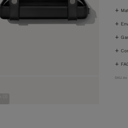
Mat
Env
Gar
Co
FA
SKU do 
 (3)