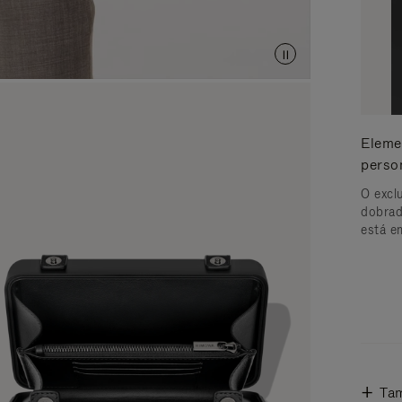
Eleme
perso
O excl
dobrad
está e
Ta