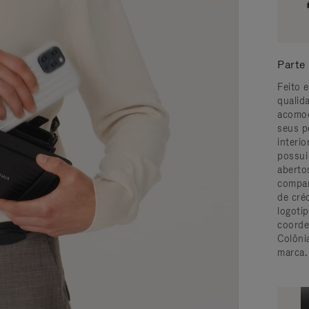
Parte 
Feito e
qualid
acomod
seus p
interi
possui
aberto
compar
de cré
logoti
coorde
Colônia
marca.