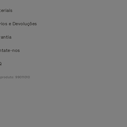
eriais
ios e Devoluções
antia
ntate-nos
Q
produto: 99011010