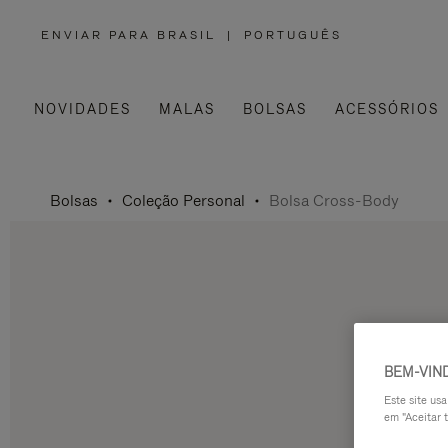
ENVIAR PARA BRASIL
|
PORTUGUÊS
,
POR
FAVOR,
SELECIONE
SUA
LOCALIZAÇÃO
NOVIDADES
MALAS
BOLSAS
ACESSÓRIOS
Bolsas
Coleção Personal
Bolsa Cross-Body
BEM-VIN
Este site us
em "Aceitar t