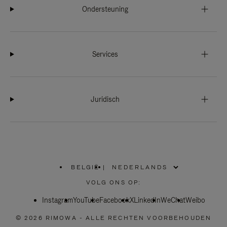
Ondersteuning
Services
Juridisch
BELGIË
|
,
SELECTEER
VOLG ONS OP:
UW
LAND
Instagram
YouTube
Facebook
X
LinkedIn
WeChat
Weibo
© 2026 RIMOWA - ALLE RECHTEN VOORBEHOUDEN