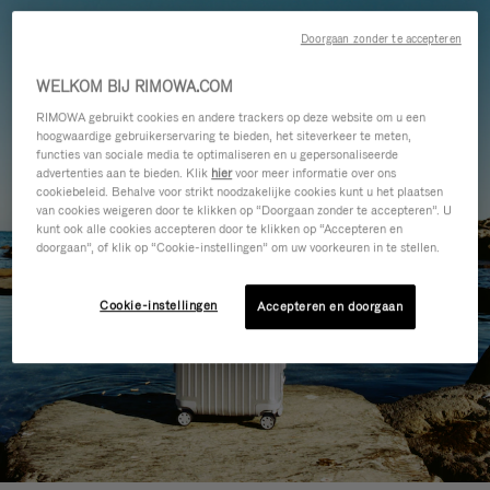
Doorgaan zonder te accepteren
WELKOM BIJ RIMOWA.COM
RIMOWA gebruikt cookies en andere trackers op deze website om u een
hoogwaardige gebruikerservaring te bieden, het siteverkeer te meten,
functies van sociale media te optimaliseren en u gepersonaliseerde
advertenties aan te bieden. Klik
hier
voor meer informatie over ons
cookiebeleid. Behalve voor strikt noodzakelijke cookies kunt u het plaatsen
van cookies weigeren door te klikken op “Doorgaan zonder te accepteren”. U
kunt ook alle cookies accepteren door te klikken op “Accepteren en
doorgaan”, of klik op “Cookie-instellingen” om uw voorkeuren in te stellen.
Cookie-instellingen
Accepteren en doorgaan