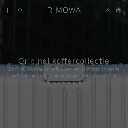
Original koffercollectie
De RIMOWA Original koffer, één van de meest iconische
kofferdesigns ooit, is gemaakt voor reizigers die zich
willen onderscheiden.