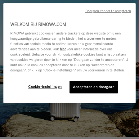
Doorgaan zonder te accepteren
WELKOM BIJ RIMOWA.COM
RIMOWA gebruikt cookies en andere trackers op deze website om u een
hoogwaardige gebruikerservaring te bieden, het siteverkeer te meten,
functies van sociale media te optimaliseren en u gepersonaliseerde
advertenties aan te bieden. Klik
hier
voor meer informatie over ons
cookiebeleid. Behalve voor strikt noodzakelijke cookies kunt u het plaatsen
van cookies weigeren door te klikken op “Doorgaan zonder te accepteren”. U
kunt ook alle cookies accepteren door te klikken op “Accepteren en
doorgaan”, of klik op “Cookie-instellingen” om uw voorkeuren in te stellen.
Cookie-instellingen
Accepteren en doorgaan