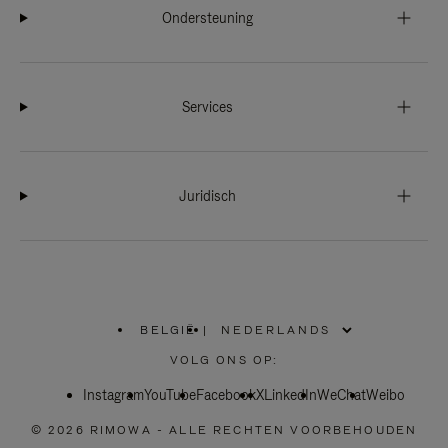
Ondersteuning
Services
Juridisch
BELGIË
|
,
SELECTEER
VOLG ONS OP:
UW
LAND
Instagram
YouTube
Facebook
X
LinkedIn
WeChat
Weibo
© 2026 RIMOWA - ALLE RECHTEN VOORBEHOUDEN