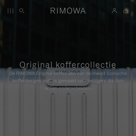
Original koffercollectie
De RIMOWA Original koffer, één van de meest iconische
kofferdesigns ooit, is gemaakt voor reizigers die zich
willen onderscheiden.