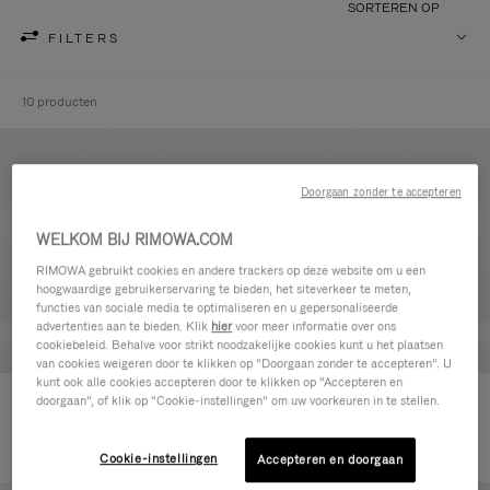
SORTEREN OP
FILTERS
10 producten
Doorgaan zonder te accepteren
WELKOM BIJ RIMOWA.COM
RIMOWA gebruikt cookies en andere trackers op deze website om u een
hoogwaardige gebruikerservaring te bieden, het siteverkeer te meten,
functies van sociale media te optimaliseren en u gepersonaliseerde
advertenties aan te bieden. Klik
hier
voor meer informatie over ons
cookiebeleid. Behalve voor strikt noodzakelijke cookies kunt u het plaatsen
van cookies weigeren door te klikken op “Doorgaan zonder te accepteren”. U
kunt ook alle cookies accepteren door te klikken op “Accepteren en
Never Still - Leer Toilettas
Never Still - Leer Rugzak Large
doorgaan”, of klik op “Cookie-instellingen” om uw voorkeuren in te stellen.
590,00 €
met Flap
1.850,00 €
Cookie-instellingen
Accepteren en doorgaan