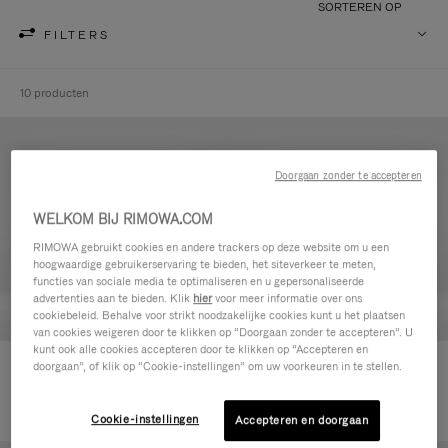
SORTEREN OP
FILTERS
10 producten
Doorgaan zonder te accepteren
WELKOM BIJ RIMOWA.COM
RIMOWA gebruikt cookies en andere trackers op deze website om u een
hoogwaardige gebruikerservaring te bieden, het siteverkeer te meten,
functies van sociale media te optimaliseren en u gepersonaliseerde
advertenties aan te bieden. Klik
hier
voor meer informatie over ons
cookiebeleid. Behalve voor strikt noodzakelijke cookies kunt u het plaatsen
van cookies weigeren door te klikken op “Doorgaan zonder te accepteren”. U
kunt ook alle cookies accepteren door te klikken op “Accepteren en
Never Still - Leer Toilettas
Never Still - Leer Rugzak Large
doorgaan”, of klik op “Cookie-instellingen” om uw voorkeuren in te stellen.
590,00 €
met Flap
1.850,00 €
Cookie-instellingen
Accepteren en doorgaan