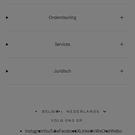
Ondersteuning
Services
Juridisch
BELGIË
|
,
SELECTEER
VOLG ONS OP:
UW
LAND
Instagram
YouTube
Facebook
X
LinkedIn
WeChat
Weibo