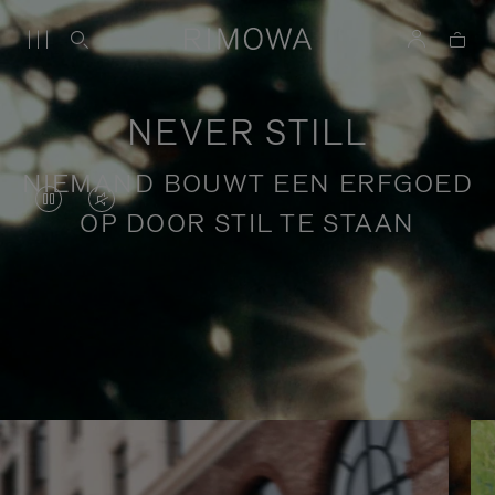
NEVER STILL
NIEMAND BOUWT EEN ERFGOED
DE
HET
OP DOOR STIL TE STAAN
VIDEO
GELUID
STAAT
VAN
OP
DE
Verhalen over bewust reizen
PAUZE,
VIDEO
DRUK
IS
OP
UITGESCHAKELD.