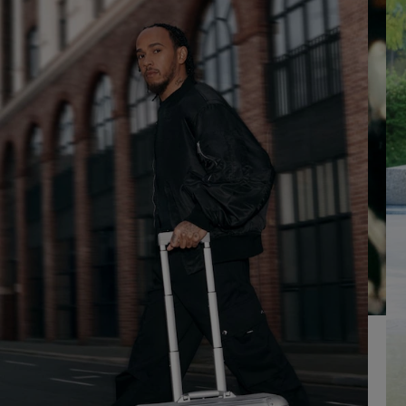
OM
DRUK
AF
HIER
TE
OM
SPELEN
HET
DEMPEN
OP
TE
HEFFEN