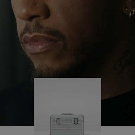
ervaringen over de hele wereld blijft hij zichzelf
OP
UITGESCHAKELD.
uitdagen en gaandeweg meer leren.
OM
DRUK
AF
HIER
Zijn RIMOWA Original Pilot begeleidt hem bij elke
stap van zijn reis - elk spoor op zijn koffer vertelt
TE
OM
een verhaal over waar hij is geweest en wat hij
SPELEN
HET
heeft bereikt.
DEMPEN
OP
TE
HEFFEN