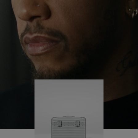
ervaringen over de hele wereld blijft hij zichzelf
OP
UITGESCHAKELD.
uitdagen en gaandeweg meer leren.
OM
DRUK
AF
HIER
Zijn RIMOWA Original Pilot begeleidt hem bij elke
stap van zijn reis - elk spoor op zijn koffer vertelt
TE
OM
een verhaal over waar hij is geweest en wat hij
SPELEN
HET
heeft bereikt.
DEMPEN
OP
TE
HEFFEN