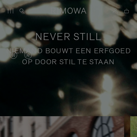
NEVER STILL
NIEMAND BOUWT EEN ERFGOED
DE
HET
OP DOOR STIL TE STAAN
VIDEO
GELUID
STAAT
VAN
OP
DE
Verhalen over bewust reizen
PAUZE,
VIDEO
DRUK
IS
OP
UITGESCHAKELD.