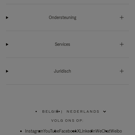
Ondersteuning
Services
Juridisch
BELGIË
|
,
SELECTEER
VOLG ONS OP:
UW
LAND
Instagram
YouTube
Facebook
X
LinkedIn
WeChat
Weibo