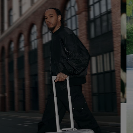
OM
DRUK
AF
HIER
TE
OM
SPELEN
HET
DEMPEN
OP
TE
HEFFEN