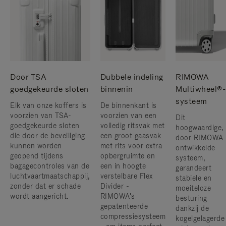
Door TSA
Dubbele indeling
RIMOWA
goedgekeurde sloten
binnenin
Multiwheel®-
systeem
Elk van onze koffers is
De binnenkant is
voorzien van TSA-
voorzien van een
Dit
goedgekeurde sloten
volledig ritsvak met
hoogwaardige,
die door de beveiliging
een groot gaasvak
door RIMOWA
kunnen worden
met rits voor extra
ontwikkelde
geopend tijdens
opbergruimte en
systeem,
bagagecontroles van de
een in hoogte
garandeert
luchtvaartmaatschappij,
verstelbare Flex
stabiele en
zonder dat er schade
Divider -
moeiteloze
wordt aangericht.
RIMOWA's
besturing
gepatenteerde
dankzij de
compressiesysteem
kogelgelagerde