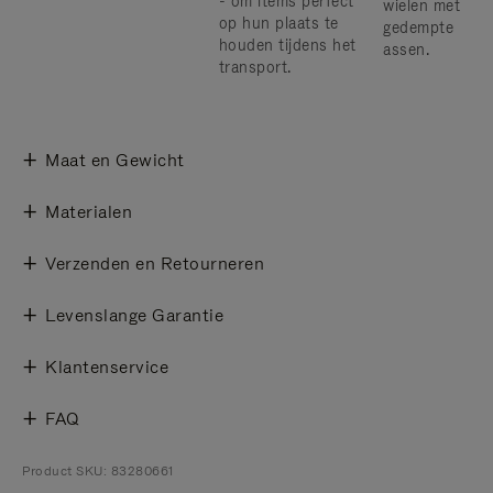
- om items perfect
wielen met
op hun plaats te
gedempte
houden tijdens het
assen.
transport.
Maat en Gewicht
Materialen
Verzenden en Retourneren
Levenslange Garantie
Klantenservice
FAQ
Product SKU: 83280661