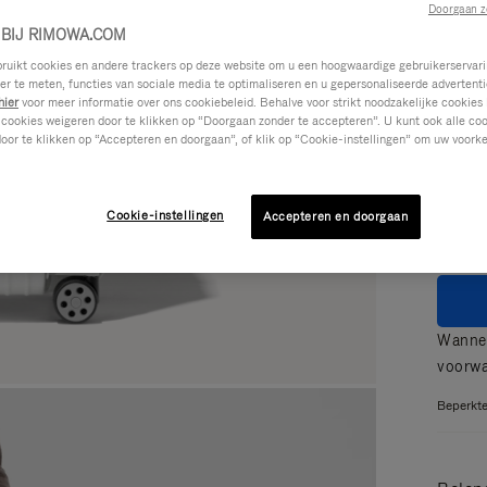
Doorgaan z
BIJ RIMOWA.COM
ikt cookies en andere trackers op deze website om u een hoogwaardige gebruikerservari
eer te meten, functies van sociale media te optimaliseren en u gepersonaliseerde advertenti
Kleur
hier
voor meer informatie over ons cookiebeleid. Behalve voor strikt noodzakelijke cookies 
 cookies weigeren door te klikken op “Doorgaan zonder te accepteren”. U kunt ook alle co
oor te klikken op “Accepteren en doorgaan”, of klik op “Cookie-instellingen” om uw voorke
GLIM
MAT
Cookie-instellingen
Accepteren en doorgaan
Wannee
voorw
Beperkte