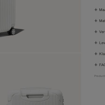
Ma
Mat
Ver
Lev
Kla
FA
Product