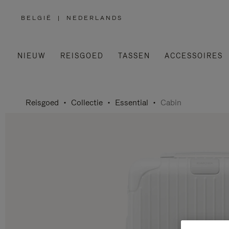
BELGIË
|
NEDERLANDS
,
SELECTEER
UW
LAND
NIEUW
REISGOED
TASSEN
ACCESSOIRES
Reisgoed
Collectie
Essential
Cabin