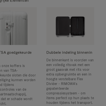
grijke Elementen
TSA goedgekeurde
Dubbele indeling binnenin
n
De binnenkant is voorzien van
een volledig ritsvak met een
n onze koffers is
groot gaasvak met rits voor
en van TSA-
extra opbergruimte en een in
keurde sloten die door
hoogte verstelbare Flex
eiliging kunnen worden
Divider - RIMOWA's
d tijdens
gepatenteerde
controles van de
compressiesysteem - om
aartmaatschappij,
items perfect op hun plaats te
 dat er schade wordt
houden tijdens het transport.
icht.