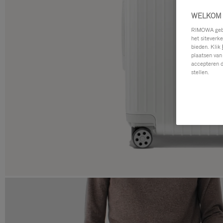
WELKOM 
RIMOWA gebru
het siteverk
bieden. Klik
plaatsen van
accepteren d
stellen.