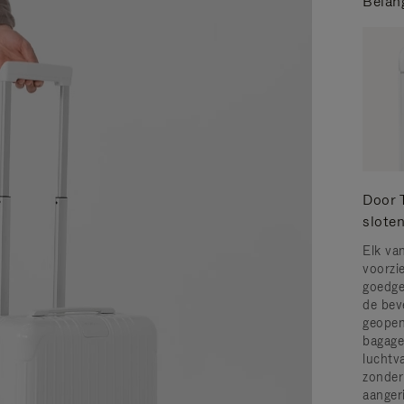
Belan
Door 
slote
Elk va
voorzi
goedge
de bev
geopen
bagage
luchtv
zonder
aanger