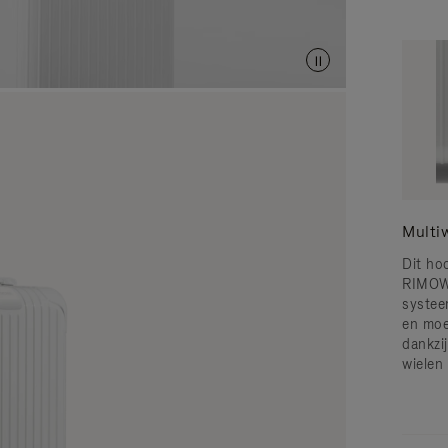
Multi
Dit ho
RIMOW
systee
en moe
dankzi
wielen