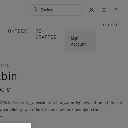
Zoeken
BELGIË
,
ONTDEK
RE-
SELEC
|
UW
CRAFTED
LAND
Mijn
Account
TIAL
bin
00 €
OWA Essential, gemaakt van hoogwaardig polycarbonaat, is een
wbare lichtgewicht koffer voor uw toekomstige reizen.
er