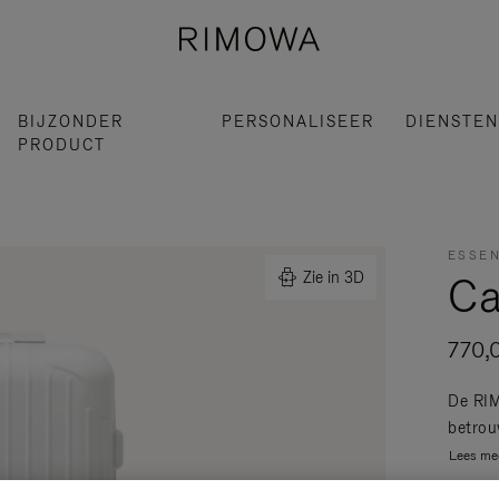
BIJZONDER
PERSONALISEER
DIENSTEN
PRODUCT
ESSEN
Ca
Zie in 3D
770,
De RIM
betrou
Lees me