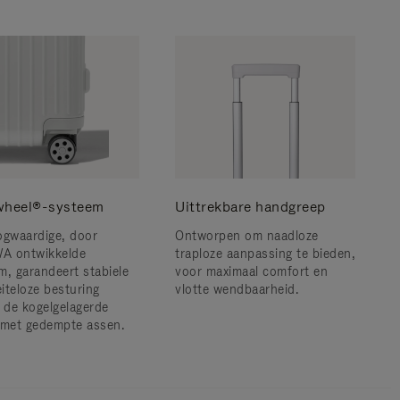
wheel®-systeem
Uittrekbare handgreep
ogwaardige, door
Ontworpen om naadloze
A ontwikkelde
traploze aanpassing te bieden,
m, garandeert stabiele
voor maximaal comfort en
iteloze besturing
vlotte wendbaarheid.
j de kogelgelagerde
 met gedempte assen.