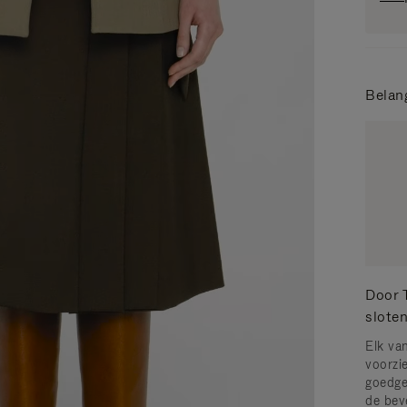
Belan
Door 
slote
Elk va
voorzi
goedge
de bev