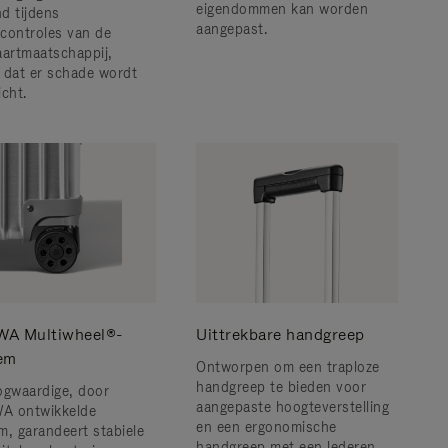
eigendommen kan worden
d tijdens
aangepast.
controles van de
aartmaatschappij,
 dat er schade wordt
icht.
A Multiwheel®-
Uittrekbare handgreep
em
Ontworpen om een ​​traploze
handgreep te bieden voor
ogwaardige, door
aangepaste hoogteverstelling
A ontwikkelde
en een ergonomische
m, garandeert stabiele
handgreep met een lederen