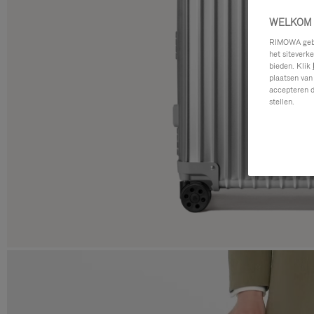
WELKOM 
RIMOWA gebru
het siteverk
bieden. Klik
plaatsen van
accepteren d
stellen.