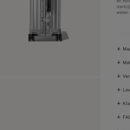
en moe
dankzi
wielen
Ma
Mat
Ver
Lev
Kla
FA