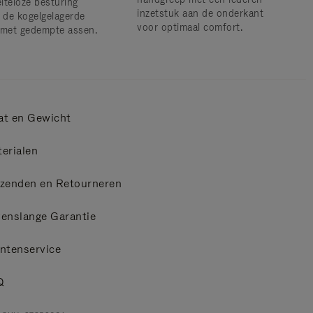
iteloze besturing
inzetstuk aan de onderkant
j de kogelgelagerde
voor optimaal comfort.
 met gedempte assen.
at en Gewicht
erialen
zenden en Retourneren
enslange Garantie
ntenservice
Q