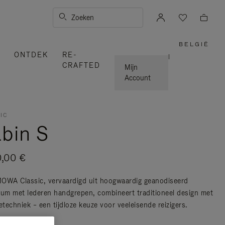
Zoeken
BELGIË
,
ONTDEK
RE-
SELEC
|
UW
CRAFTED
LAND
Mijn
Account
IC
bin S
0,00 €
OWA Classic, vervaardigd uit hoogwaardig geanodiseerd
ium met lederen handgrepen, combineert traditioneel design met
etechniek – een tijdloze keuze voor veeleisende reizigers.
er