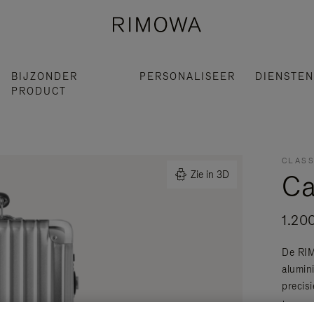
BIJZONDER
PERSONALISEER
DIENSTEN
PRODUCT
CLASS
Ca
Zie in 3D
1.20
De RIM
alumin
precisi
Lees me