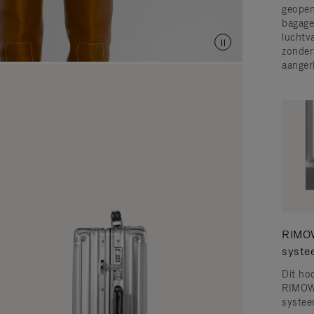
geopen
bagage
luchtv
zonder
aanger
RIMOW
syste
Dit ho
RIMOW
systee