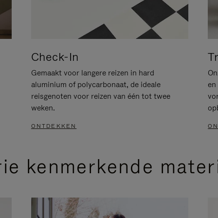
Check-In
T
Gemaakt voor langere reizen in hard
Onz
aluminium of polycarbonaat, de ideale
en 
reisgenoten voor reizen van één tot twee
vo
weken.
op
ONTDEKKEN
ON
rie kenmerkende mater