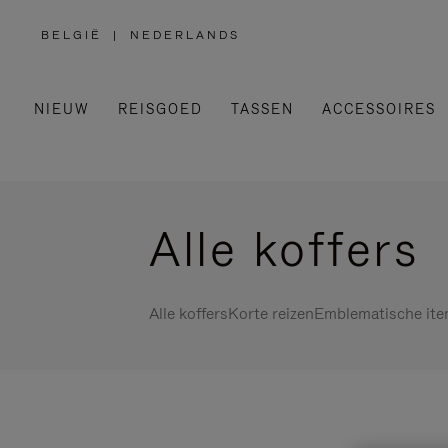
BELGIË
|
NEDERLANDS
,
SELECTEER
UW
LAND
NIEUW
REISGOED
TASSEN
ACCESSOIRES
Alle koffers
Alle koffers
Korte reizen
Emblematische it