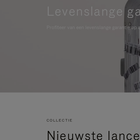
Levenslange ga
Profiteer van een levenslange garantie op a
COLLECTIE
Nieuwste lance