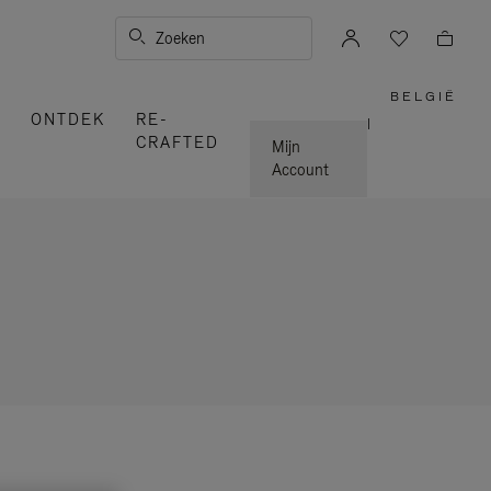
Zoeken
BELGIË
,
ONTDEK
RE-
SELEC
|
UW
CRAFTED
LAND
Mijn
Account