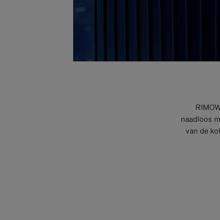
RIMOWA
naadloos me
van de ko