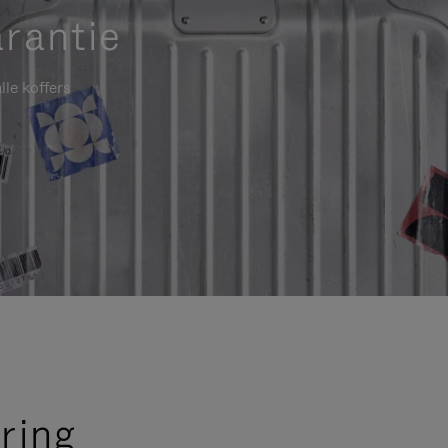
rantie
lle koffers
ring