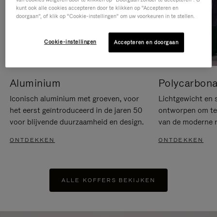
kunt ook alle cookies accepteren door te klikken op “Accepteren en
doorgaan”, of klik op “Cookie-instellingen” om uw voorkeuren in te stellen.
Cookie-instellingen
Accepteren en doorgaan
Aluminium
Polycarbona
Iconisch aluminium met groeven, voor
Lichtgewicht en s
het eerst geïntroduceerd in de jaren 50
ontworpen om te 
voor blijvende duurzaamheid en design.
van de moderne re
ONTDEKKEN
ONTDEKKEN
ALLE KOFFERS BEKIJKEN