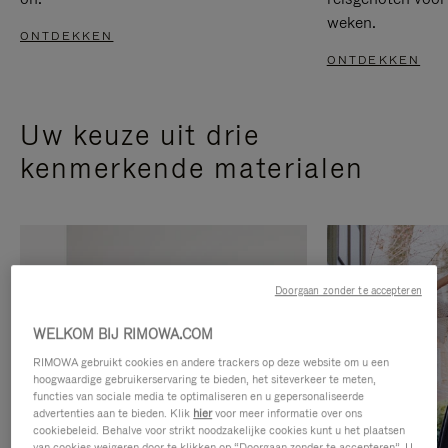
weken.
ONTDEKKEN
ONTDEKKEN
Uw keuze uit drie
kenmerkende materialen
Doorgaan zonder te accepteren
WELKOM BIJ RIMOWA.COM
RIMOWA gebruikt cookies en andere trackers op deze website om u een
hoogwaardige gebruikerservaring te bieden, het siteverkeer te meten,
functies van sociale media te optimaliseren en u gepersonaliseerde
advertenties aan te bieden. Klik
hier
voor meer informatie over ons
cookiebeleid. Behalve voor strikt noodzakelijke cookies kunt u het plaatsen
van cookies weigeren door te klikken op “Doorgaan zonder te accepteren”. U