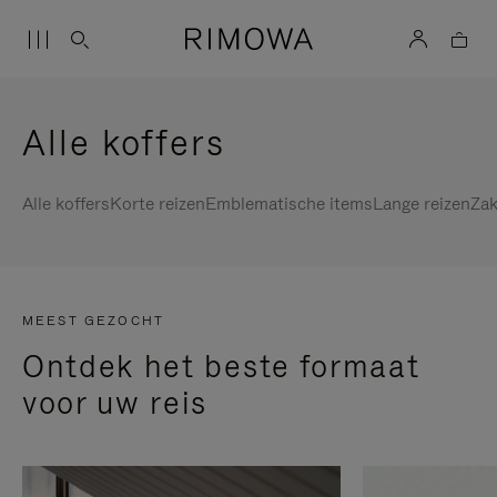
Alle koffers
Alle koffers
Korte reizen
Emblematische items
Lange reizen
Zak
MEEST GEZOCHT
Ontdek het beste formaat
voor uw reis