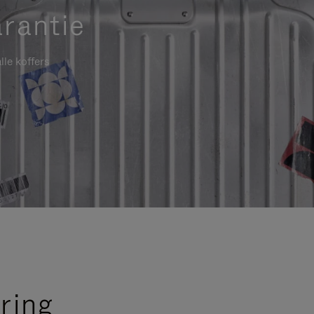
rantie
lle koffers
ring