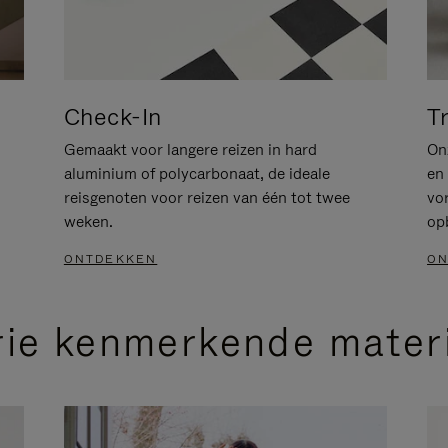
Check-In
T
Gemaakt voor langere reizen in hard
Onz
aluminium of polycarbonaat, de ideale
en 
reisgenoten voor reizen van één tot twee
vo
weken.
op
ONTDEKKEN
ON
rie kenmerkende mater