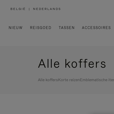
BELGIË
|
NEDERLANDS
,
SELECTEER
UW
LAND
NIEUW
REISGOED
TASSEN
ACCESSOIRES
Alle koffers
Alle koffers
Korte reizen
Emblematische it