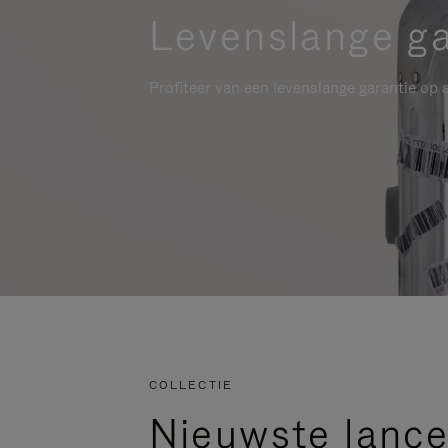
Levenslange ga
Profiteer van een levenslange garantie op a
COLLECTIE
Nieuwste lance