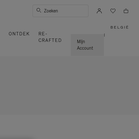
Zoeken
BELGIË
,
ONTDEK
RE-
SELEC
|
UW
CRAFTED
LAND
Mijn
Account