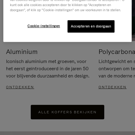
kunt ook alle cookies accepteren door te klikken op “Accepteren en
doorgaan”, of klik op “Cookie-instellingen” om uw voorkeuren in te stellen.
Cookie-instellingen
Accepteren en doorgaan
Aluminium
Polycarbona
Iconisch aluminium met groeven, voor
Lichtgewicht en s
het eerst geïntroduceerd in de jaren 50
ontworpen om te 
voor blijvende duurzaamheid en design.
van de moderne re
ONTDEKKEN
ONTDEKKEN
ALLE KOFFERS BEKIJKEN