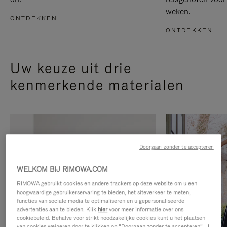
weken.
ONTDEKKEN
ONTDEKKEN
Uw keuze uit drie
kenmerkende materialen
Doorgaan zonder te accepteren
WELKOM BIJ RIMOWA.COM
RIMOWA gebruikt cookies en andere trackers op deze website om u een
hoogwaardige gebruikerservaring te bieden, het siteverkeer te meten,
functies van sociale media te optimaliseren en u gepersonaliseerde
advertenties aan te bieden. Klik
hier
voor meer informatie over ons
cookiebeleid. Behalve voor strikt noodzakelijke cookies kunt u het plaatsen
van cookies weigeren door te klikken op “Doorgaan zonder te accepteren”. U