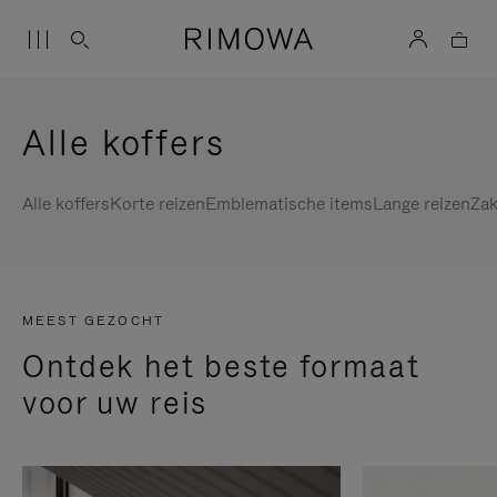
Alle koffers
Alle koffers
Korte reizen
Emblematische items
Lange reizen
Zak
MEEST GEZOCHT
Ontdek het beste formaat
voor uw reis