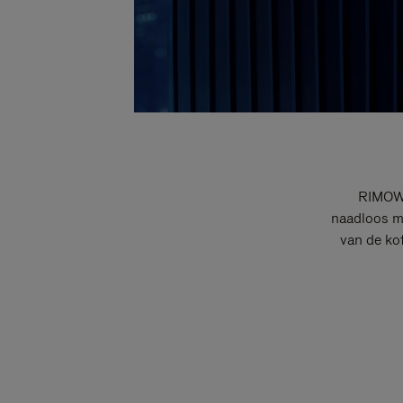
RIMOWA
naadloos me
van de ko