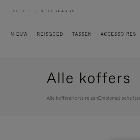
BELGIË
|
NEDERLANDS
,
SELECTEER
UW
LAND
NIEUW
REISGOED
TASSEN
ACCESSOIRES
Alle koffers
Alle koffers
Korte reizen
Emblematische it