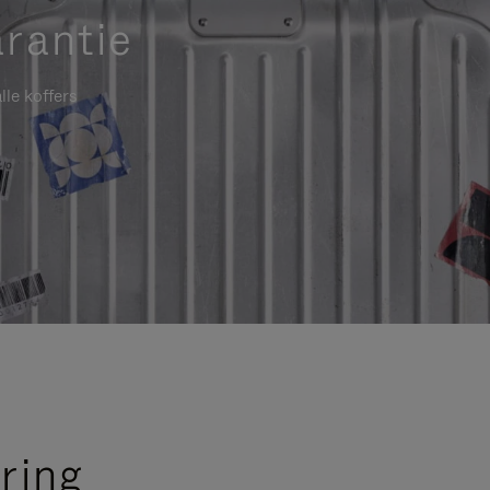
rantie
lle koffers
ring