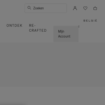
Zoeken
BELGIË
,
ONTDEK
RE-
SELEC
|
UW
CRAFTED
LAND
Mijn
Account