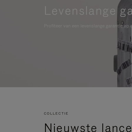
Levenslange ga
Profiteer van een levenslange garantie op a
COLLECTIE
Nieuwste lance