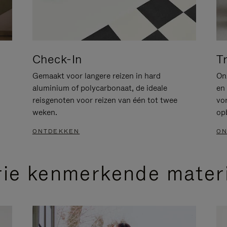
Check-In
T
Gemaakt voor langere reizen in hard
Onz
aluminium of polycarbonaat, de ideale
en 
reisgenoten voor reizen van één tot twee
vo
weken.
op
ONTDEKKEN
ON
rie kenmerkende mater