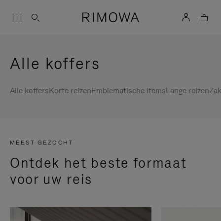
Alle koffers
Alle koffers
Korte reizen
Emblematische items
Lange reizen
Zak
MEEST GEZOCHT
Ontdek het beste formaat
voor uw reis