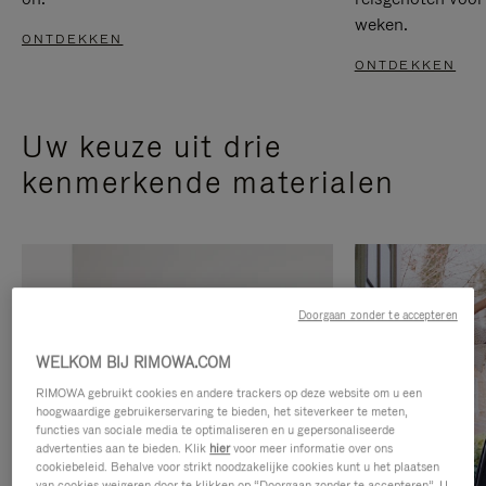
weken.
ONTDEKKEN
ONTDEKKEN
Uw keuze uit drie
kenmerkende materialen
Doorgaan zonder te accepteren
WELKOM BIJ RIMOWA.COM
RIMOWA gebruikt cookies en andere trackers op deze website om u een
hoogwaardige gebruikerservaring te bieden, het siteverkeer te meten,
functies van sociale media te optimaliseren en u gepersonaliseerde
advertenties aan te bieden. Klik
hier
voor meer informatie over ons
cookiebeleid. Behalve voor strikt noodzakelijke cookies kunt u het plaatsen
van cookies weigeren door te klikken op “Doorgaan zonder te accepteren”. U