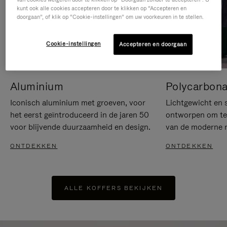
kunt ook alle cookies accepteren door te klikken op “Accepteren en
doorgaan”, of klik op “Cookie-instellingen” om uw voorkeuren in te stellen.
Cookie-instellingen
Accepteren en doorgaan
Aluminium
Polycarbona
Iconisch aluminium met groeven, voor
Lichtgewicht en s
het eerst geïntroduceerd in de jaren 50
ontworpen om te 
voor blijvende duurzaamheid en design.
van de moderne re
ONTDEKKEN
ONTDEKKEN
ALLE KOFFERS BEKIJKEN