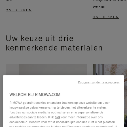
weken.
ONTDEKKEN
ONTDEKKEN
Uw keuze uit drie
kenmerkende materialen
Doorgaan zonder te accepteren
WELKOM BIJ RIMOWA.COM
RIMOWA gebruikt cookies en andere trackers op deze website om u een
hoogwaardige gebruikerservaring te bieden, het siteverkeer te meten,
functies van sociale media te optimaliseren en u gepersonaliseerde
advertenties aan te bieden. Klik
hier
voor meer informatie over ons
cookiebeleid. Behalve voor strikt noodzakelijke cookies kunt u het plaatsen
van cookies weigeren door te klikken op “Doorgaan zonder te accepteren”. U