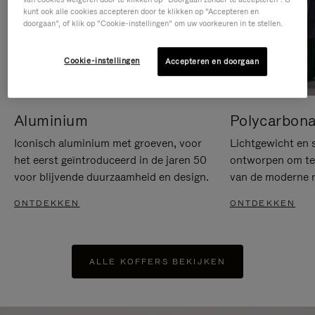
kunt ook alle cookies accepteren door te klikken op “Accepteren en
doorgaan”, of klik op “Cookie-instellingen” om uw voorkeuren in te stellen.
Cookie-instellingen
Accepteren en doorgaan
Aluminium
Polycarbona
Iconisch aluminium met groeven, voor
Lichtgewicht en s
het eerst geïntroduceerd in de jaren 50
ontworpen om te 
voor blijvende duurzaamheid en design.
van de moderne re
ONTDEKKEN
ONTDEKKEN
ALLE KOFFERS BEKIJKEN