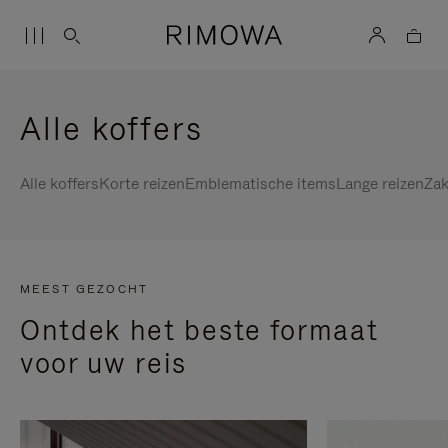
Alle koffers
Alle koffers
Korte reizen
Emblematische items
Lange reizen
Zak
MEEST GEZOCHT
Ontdek het beste formaat
voor uw reis