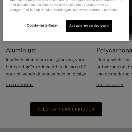
kunt ook alle cookies accepteren door te klikken op “Accepteren en
doorgaan”, of klik op “Cookie-instellingen” om uw voorkeuren in te stellen.
Cookie-instellingen
Accepteren en doorgaan
Aluminium
Polycarbona
Iconisch aluminium met groeven, voor
Lichtgewicht en s
het eerst geïntroduceerd in de jaren 50
ontworpen om te 
voor blijvende duurzaamheid en design.
van de moderne re
ONTDEKKEN
ONTDEKKEN
ALLE KOFFERS BEKIJKEN