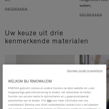
weken.
ONTDEKKEN
ONTDEKKEN
Uw keuze uit drie
kenmerkende materialen
Doorgaan zonder te accepteren
WELKOM BIJ RIMOWA.COM
RIMOWA gebruikt cookies en andere trackers op deze website om u een
hoogwaardige gebruikerservaring te bieden, het siteverkeer te meten,
functies van sociale media te optimaliseren en u gepersonaliseerde
advertenties aan te bieden. Klik
hier
voor meer informatie over ons
cookiebeleid. Behalve voor strikt noodzakelijke cookies kunt u het plaatsen
van cookies weigeren door te klikken op “Doorgaan zonder te accepteren”. U