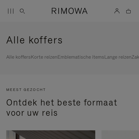
Alle koffers
Alle koffers
Korte reizen
Emblematische items
Lange reizen
Zak
MEEST GEZOCHT
Ontdek het beste formaat
voor uw reis