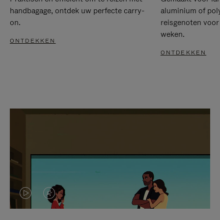
handbagage, ontdek uw perfecte carry-
aluminium of pol
on.
reisgenoten voor
weken.
ONTDEKKEN
ONTDEKKEN
VIDEO
HET
IS
GELUID