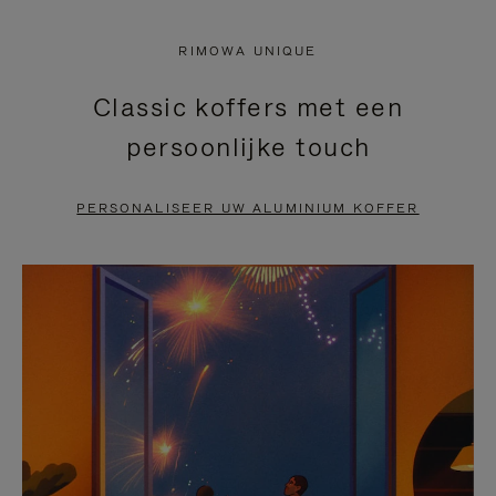
NIET
VAN
RIMOWA UNIQUE
GEPAUZEERD,
DE
Classic koffers met een
DRUK
VIDEO
persoonlijke touch
OP
IS
OM
UITGESCHAKELD.
PERSONALISEER UW ALUMINIUM KOFFER
TE
DRUK
PAUZEREN
HIER
OM
HET
DEMPEN
OP
TE