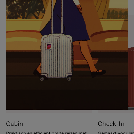
OP
IS
OM
UITGESCHAKELD.
TE
DRUK
PAUZEREN
HIER
OM
HET
DEMPEN
OP
TE
HEFFEN
Cabin
Check-In
Praktisch en efficiënt om te reizen met
Gemaakt voor lan