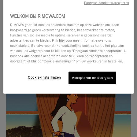
Doorgaan zonder te accepteren
WELKOM BIJ RIMOWA.COM
RIMOWA gebruikt cookies en andere trackers op deze website om u een
hoogwaardige gebruikerservaring te bieden, het siteverkeer te meten,
functies van sociale media te optimaliseren en u gepersonaliseerde
advertenties aan te bieden. Klik
hier
voor meer informatie over ons
cookiebeleid. Behalve voor strikt noodzakelijke cookies kunt u het plaatsen
van cookies weigeren door te klikken op “Doorgaan zonder te accepteren”. U
kunt ook alle cookies accepteren door te klikken op “Accepteren en
doorgaan”, of klik op “Cookie-instellingen” om uw voorkeuren in te stellen.
Cookie-instellingen
Accepteren en doorgaan
VIDEO
HET
IS
GELUID
NIET
VAN
SELECTIE VAN GESCHENKEN
GEPAUZEERD,
DE
Ontdek de perfecte metgezel
DRUK
VIDEO
voor elke reis