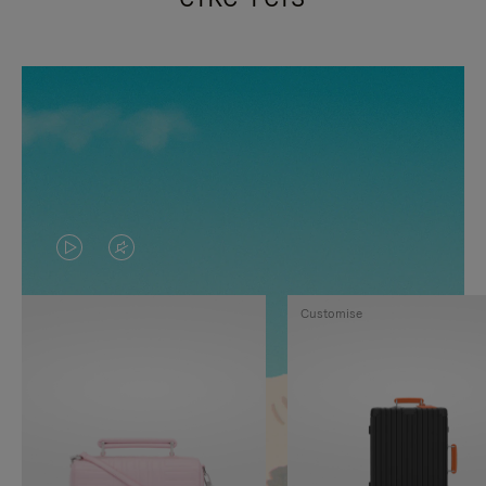
VIDEO
HET
IS
GELUID
Customise
NIET
VAN
GEPAUZEERD,
DE
DRUK
VIDEO
OP
IS