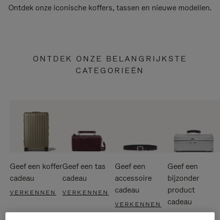
Ontdek onze iconische koffers, tassen en nieuwe modellen.
ONTDEK ONZE BELANGRIJKSTE
CATEGORIEËN
Geef een koffer
Geef een tas
Geef een
Geef een
cadeau
cadeau
accessoire
bijzonder
cadeau
product
VERKENNEN
VERKENNEN
cadeau
VERKENNEN
VERKENNEN