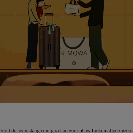
Vind de levenslange metgezellen voor al uw toekomstige reizen.