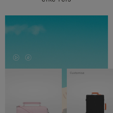
VIDEO
HET
IS
GELUID
Customise
NIET
VAN
GEPAUZEERD,
DE
DRUK
VIDEO
OP
IS