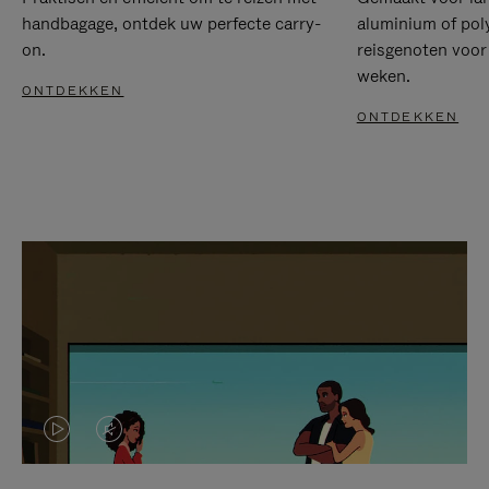
handbagage, ontdek uw perfecte carry-
aluminium of pol
on.
reisgenoten voor
weken.
ONTDEKKEN
ONTDEKKEN
VIDEO
HET
IS
GELUID