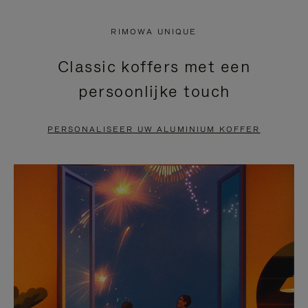
NIET
VAN
RIMOWA UNIQUE
GEPAUZEERD,
DE
Classic koffers met een
DRUK
VIDEO
persoonlijke touch
OP
IS
OM
UITGESCHAKELD.
PERSONALISEER UW ALUMINIUM KOFFER
TE
DRUK
PAUZEREN
HIER
OM
HET
DEMPEN
OP
TE