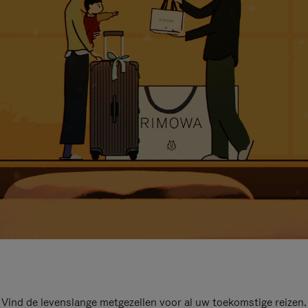
Vind de levenslange metgezellen voor al uw toekomstige reizen.