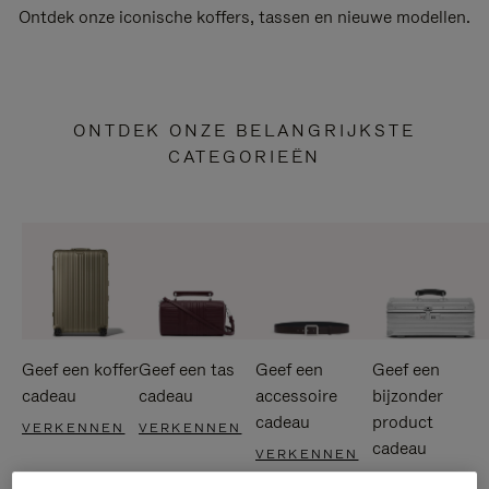
Ontdek onze iconische koffers, tassen en nieuwe modellen.
ONTDEK ONZE BELANGRIJKSTE
CATEGORIEËN
Geef een koffer
Geef een tas
Geef een
Geef een
cadeau
cadeau
accessoire
bijzonder
cadeau
product
VERKENNEN
VERKENNEN
cadeau
VERKENNEN
VERKENNEN