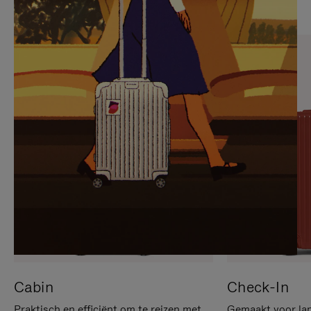
OP
IS
OM
UITGESCHAKELD.
TE
DRUK
PAUZEREN
HIER
OM
HET
DEMPEN
OP
TE
HEFFEN
Cabin
Check-In
Praktisch en efficiënt om te reizen met
Gemaakt voor lan