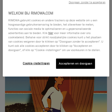
Doorgaan zonder te accepteren
WELKOM BIJ RIMOWA.COM
RIMOWA gebruikt cookies en andere trackers op deze website om u een
hoogwaardige gebruikerservaring te bieden, het siteverkeer te meten,
functies van sociale media te optimaliseren en u gepersonaliseerde
advertenties aan te bieden. Klik
hier
voor meer informatie over ons
cookiebeleid. Behalve voor strikt noodzakelijke cookies kunt u het plaatsen
van cookies weigeren door te klikken op “Doorgaan zonder te accepteren”. U
kunt ook alle cookies accepteren door te klikken op “Accepteren en
doorgaan”, of klik op “Cookie-instellingen” om uw voorkeuren in te stellen.
Cookie-instellingen
Accepteren en doorgaan
VIDEO
HET
IS
GELUID
NIET
VAN
SELECTIE VAN GESCHENKEN
GEPAUZEERD,
DE
Ontdek de perfecte metgezel
DRUK
VIDEO
voor elke reis