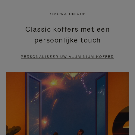
NIET
VAN
RIMOWA UNIQUE
GEPAUZEERD,
DE
Classic koffers met een
DRUK
VIDEO
persoonlijke touch
OP
IS
OM
UITGESCHAKELD.
PERSONALISEER UW ALUMINIUM KOFFER
TE
DRUK
PAUZEREN
HIER
OM
HET
DEMPEN
OP
TE