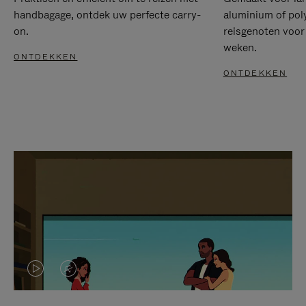
handbagage, ontdek uw perfecte carry-
aluminium of pol
on.
reisgenoten voor
weken.
ONTDEKKEN
ONTDEKKEN
VIDEO
HET
IS
GELUID