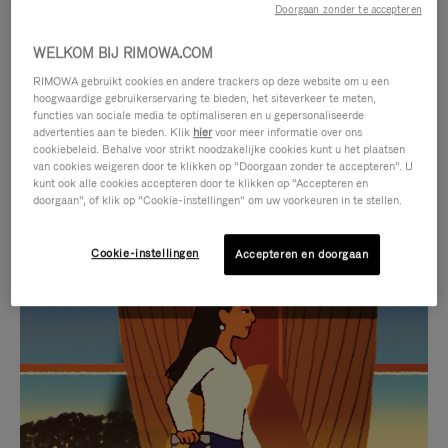
Doorgaan zonder te accepteren
WELKOM BIJ RIMOWA.COM
RIMOWA gebruikt cookies en andere trackers op deze website om u een
hoogwaardige gebruikerservaring te bieden, het siteverkeer te meten,
functies van sociale media te optimaliseren en u gepersonaliseerde
advertenties aan te bieden. Klik
hier
voor meer informatie over ons
cookiebeleid. Behalve voor strikt noodzakelijke cookies kunt u het plaatsen
van cookies weigeren door te klikken op “Doorgaan zonder te accepteren”. U
kunt ook alle cookies accepteren door te klikken op “Accepteren en
doorgaan”, of klik op “Cookie-instellingen” om uw voorkeuren in te stellen.
Cookie-instellingen
Accepteren en doorgaan
VIDEO
HET
IS
GELUID
NIET
VAN
SELECTIE VAN GESCHENKEN
GEPAUZEERD,
DE
Ontdek de perfecte metgezel
DRUK
VIDEO
voor elke reis