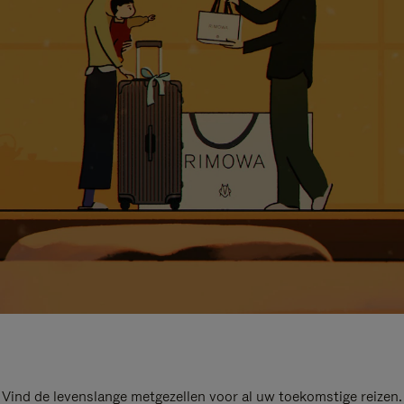
Vind de levenslange metgezellen voor al uw toekomstige reizen.