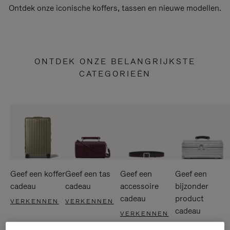
Ontdek onze iconische koffers, tassen en nieuwe modellen.
ONTDEK ONZE BELANGRIJKSTE
CATEGORIEËN
Geef een koffer
Geef een tas
Geef een
Geef een
cadeau
cadeau
accessoire
bijzonder
cadeau
product
VERKENNEN
VERKENNEN
cadeau
VERKENNEN
VERKENNEN