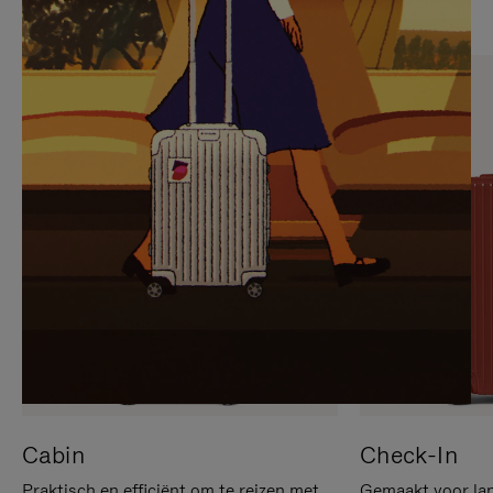
OP
IS
OM
UITGESCHAKELD.
TE
DRUK
PAUZEREN
HIER
OM
HET
DEMPEN
OP
TE
HEFFEN
Cabin
Check-In
Praktisch en efficiënt om te reizen met
Gemaakt voor lan