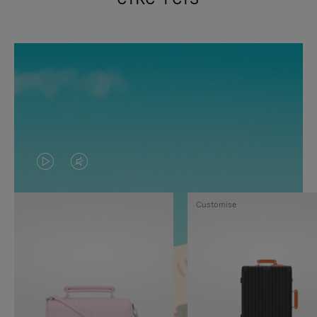
VIDEO
HET
IS
GELUID
Customise
NIET
VAN
GEPAUZEERD,
DE
DRUK
VIDEO
OP
IS