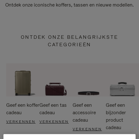
Ontdek onze iconische koffers, tassen en nieuwe modellen.
ONTDEK ONZE BELANGRIJKSTE
CATEGORIEËN
Geef een koffer
Geef een tas
Geef een
Geef een
cadeau
cadeau
accessoire
bijzonder
cadeau
product
VERKENNEN
VERKENNEN
cadeau
VERKENNEN
VERKENNEN