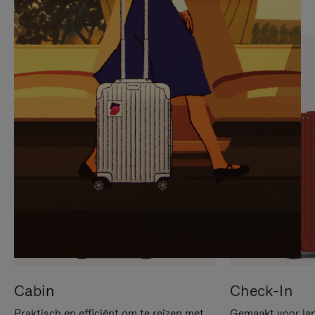
OP
IS
OM
UITGESCHAKELD.
TE
DRUK
PAUZEREN
HIER
OM
HET
DEMPEN
OP
TE
HEFFEN
Cabin
Check-In
Praktisch en efficiënt om te reizen met
Gemaakt voor lan