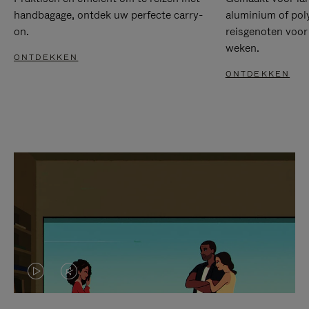
handbagage, ontdek uw perfecte carry-
aluminium of pol
on.
reisgenoten voor
weken.
ONTDEKKEN
ONTDEKKEN
VIDEO
HET
IS
GELUID