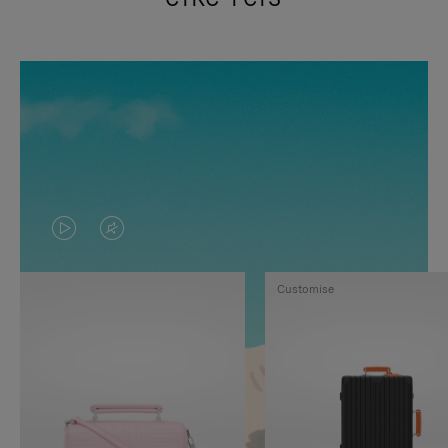
VIDEO
HET
IS
GELUID
Customise
NIET
VAN
GEPAUZEERD,
DE
DRUK
VIDEO
OP
IS