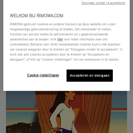
Doorgaan zonder te accepteren
WELKOM BIJ RIMOWA.COM
RIMOWA gebruikt cookies en andere trackers op deze website om u een
hoogwaardige gebruikerservaring te bieden, het siteverkeer te meten,
functies van sociale media te optimaliseren en u gepersonaliseerde
advertenties aan te bieden. Klik
hier
voor meer informatie over ons
cookiebeleid. Behalve voor strikt noodzakelijke cookies kunt u het plaatsen
van cookies weigeren door te klikken op “Doorgaan zonder te accepteren”. U
kunt ook alle cookies accepteren door te klikken op “Accepteren en
doorgaan”, of klik op “Cookie-instellingen” om uw voorkeuren in te stellen.
Cookie-instellingen
Accepteren en doorgaan
VIDEO
HET
IS
GELUID
NIET
VAN
SELECTIE VAN GESCHENKEN
GEPAUZEERD,
DE
Ontdek de perfecte metgezel
DRUK
VIDEO
voor elke reis