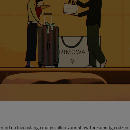
Vind de levenslange metgezellen voor al uw toekomstige reizen.