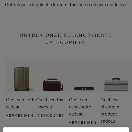
Ontdek onze iconische koffers, tassen en nieuwe modellen.
ONTDEK ONZE BELANGRIJKSTE
CATEGORIEËN
Geef een koffer
Geef een tas
Geef een
Geef een
cadeau
cadeau
accessoire
bijzonder
cadeau
product
VERKENNEN
VERKENNEN
cadeau
VERKENNEN
VERKENNEN