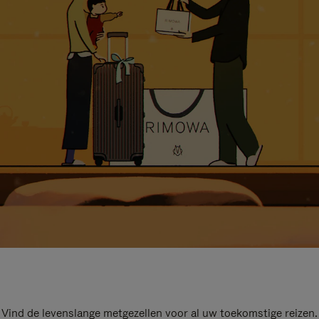
Vind de levenslange metgezellen voor al uw toekomstige reizen.