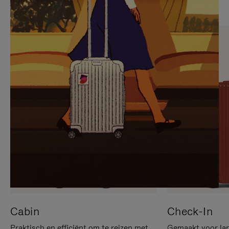
OP
IS
OM
UITGESCHAKELD.
TE
DRUK
PAUZEREN
HIER
OM
HET
DEMPEN
OP
TE
HEFFEN
Cabin
Check-In
Praktisch en efficiënt om te reizen met
Gemaakt voor lan