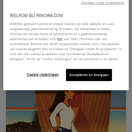
Doorgaan zonder te accepteren
WELKOM BIJ RIMOWA.COM
RIMOWA gebruikt cookies en andere trackers op deze website om u een
hoogwaardige gebruikerservaring te bieden, het siteverkeer te meten,
functies van sociale media te optimaliseren en u gepersonaliseerde
advertenties aan te bieden. Klik
hier
voor meer informatie over ons
cookiebeleid. Behalve voor strikt noodzakelijke cookies kunt u het plaatsen
van cookies weigeren door te klikken op “Doorgaan zonder te accepteren”. U
kunt ook alle cookies accepteren door te klikken op “Accepteren en
doorgaan”, of klik op “Cookie-instellingen” om uw voorkeuren in te stellen.
Cookie-instellingen
Accepteren en doorgaan
VIDEO
HET
IS
GELUID
NIET
VAN
SELECTIE VAN GESCHENKEN
GEPAUZEERD,
DE
Ontdek de perfecte metgezel
DRUK
VIDEO
voor elke reis