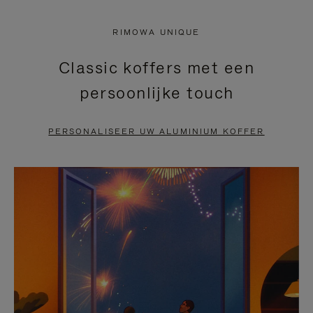
NIET
VAN
RIMOWA UNIQUE
GEPAUZEERD,
DE
Classic koffers met een
DRUK
VIDEO
persoonlijke touch
OP
IS
OM
UITGESCHAKELD.
PERSONALISEER UW ALUMINIUM KOFFER
TE
DRUK
PAUZEREN
HIER
OM
HET
DEMPEN
OP
TE