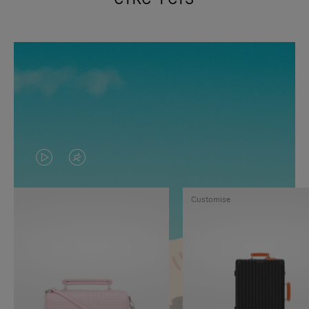
VIDEO
HET
IS
GELUID
Customise
NIET
VAN
GEPAUZEERD,
DE
DRUK
VIDEO
OP
IS