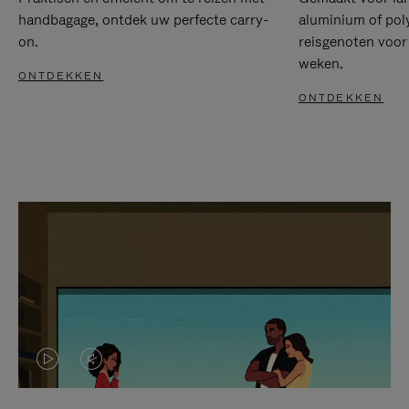
handbagage, ontdek uw perfecte carry-
aluminium of pol
on.
reisgenoten voor
weken.
ONTDEKKEN
ONTDEKKEN
VIDEO
HET
IS
GELUID