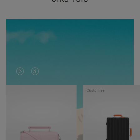
VIDEO
HET
IS
GELUID
Customise
NIET
VAN
GEPAUZEERD,
DE
DRUK
VIDEO
OP
IS