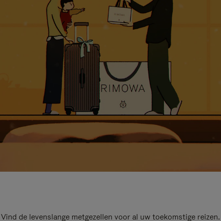
Vind de levenslange metgezellen voor al uw toekomstige reizen.