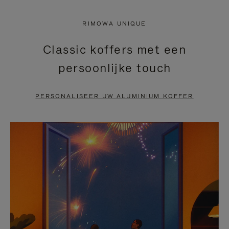
NIET
VAN
RIMOWA UNIQUE
GEPAUZEERD,
DE
Classic koffers met een
DRUK
VIDEO
persoonlijke touch
OP
IS
OM
UITGESCHAKELD.
PERSONALISEER UW ALUMINIUM KOFFER
TE
DRUK
PAUZEREN
HIER
OM
HET
DEMPEN
OP
TE