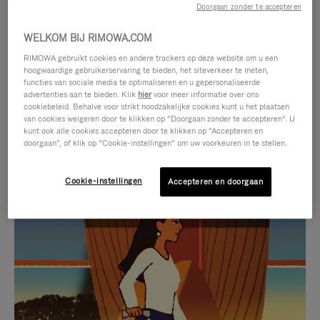
Doorgaan zonder te accepteren
WELKOM BIJ RIMOWA.COM
RIMOWA gebruikt cookies en andere trackers op deze website om u een
hoogwaardige gebruikerservaring te bieden, het siteverkeer te meten,
functies van sociale media te optimaliseren en u gepersonaliseerde
advertenties aan te bieden. Klik
hier
voor meer informatie over ons
cookiebeleid. Behalve voor strikt noodzakelijke cookies kunt u het plaatsen
van cookies weigeren door te klikken op “Doorgaan zonder te accepteren”. U
kunt ook alle cookies accepteren door te klikken op “Accepteren en
doorgaan”, of klik op “Cookie-instellingen” om uw voorkeuren in te stellen.
Cookie-instellingen
Accepteren en doorgaan
VIDEO
HET
IS
GELUID
NIET
VAN
SELECTIE VAN GESCHENKEN
GEPAUZEERD,
DE
Ontdek de perfecte metgezel
DRUK
VIDEO
voor elke reis