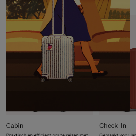
OP
IS
OM
UITGESCHAKELD.
TE
DRUK
PAUZEREN
HIER
OM
HET
DEMPEN
OP
TE
HEFFEN
Cabin
Check-In
Praktisch en efficiënt om te reizen met
Gemaakt voor lan