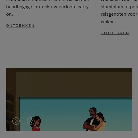
handbagage, ontdek uw perfecte carry-
aluminium of pol
on.
reisgenoten voor
weken.
ONTDEKKEN
ONTDEKKEN
VIDEO
HET
IS
GELUID