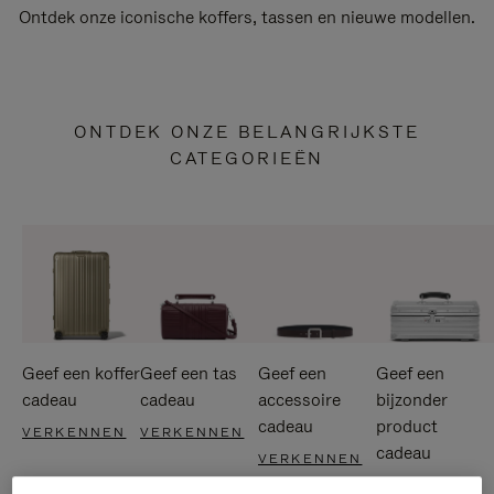
Ontdek onze iconische koffers, tassen en nieuwe modellen.
ONTDEK ONZE BELANGRIJKSTE
CATEGORIEËN
Geef een koffer
Geef een tas
Geef een
Geef een
cadeau
cadeau
accessoire
bijzonder
cadeau
product
VERKENNEN
VERKENNEN
cadeau
VERKENNEN
VERKENNEN