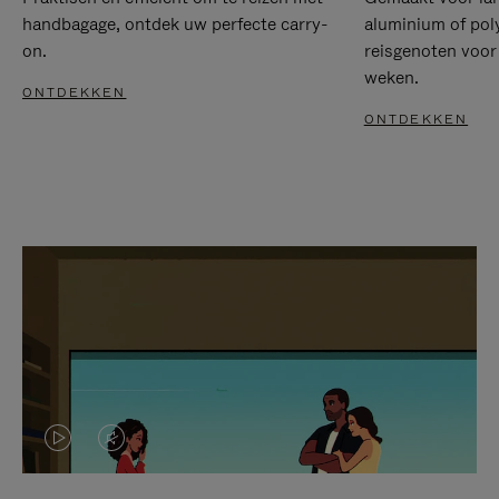
handbagage, ontdek uw perfecte carry-
aluminium of pol
on.
reisgenoten voor
weken.
ONTDEKKEN
ONTDEKKEN
VIDEO
HET
IS
GELUID