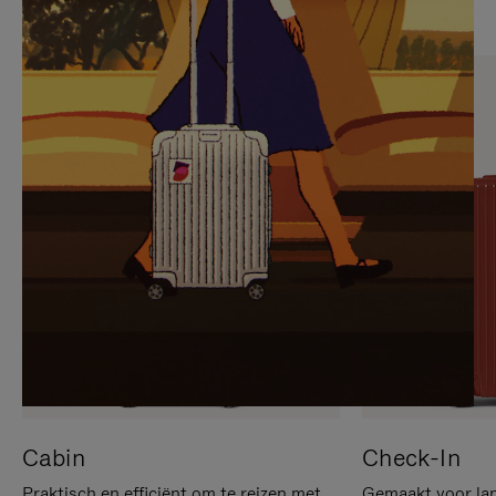
OP
IS
OM
UITGESCHAKELD.
TE
DRUK
PAUZEREN
HIER
OM
HET
DEMPEN
OP
TE
HEFFEN
Cabin
Check-In
Praktisch en efficiënt om te reizen met
Gemaakt voor lan