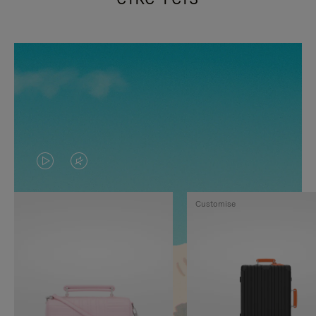
VIDEO
HET
IS
GELUID
Customise
NIET
VAN
GEPAUZEERD,
DE
DRUK
VIDEO
OP
IS