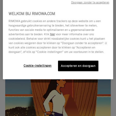
Doorgaan zonder te accepteren
WELKOM BIJ RIMOWA.COM
RIMOWA gebruikt cookies en andere trackers op deze website om u een
hoogwaardige gebruikerservaring te bieden, het siteverkeer te meten,
functies van sociale media te optimaliseren en u gepersonaliseerde
advertenties aan te bieden. Klik
hier
voor meer informatie over ons
cookiebeleid. Behalve voor strikt noodzakelijke cookies kunt u het plaatsen
van cookies weigeren door te klikken op “Doorgaan zonder te accepteren”. U
kunt ook alle cookies accepteren door te klikken op “Accepteren en
doorgaan”, of klik op “Cookie-instellingen” om uw voorkeuren in te stellen.
Cookie-instellingen
Accepteren en doorgaan
VIDEO
HET
IS
GELUID
NIET
VAN
SELECTIE VAN GESCHENKEN
GEPAUZEERD,
DE
Ontdek de perfecte metgezel
DRUK
VIDEO
voor elke reis