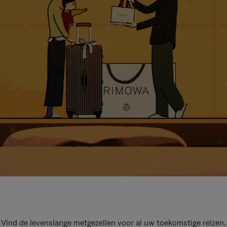
Vind de levenslange metgezellen voor al uw toekomstige reizen.