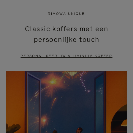
NIET
VAN
RIMOWA UNIQUE
GEPAUZEERD,
DE
Classic koffers met een
DRUK
VIDEO
persoonlijke touch
OP
IS
OM
UITGESCHAKELD.
PERSONALISEER UW ALUMINIUM KOFFER
TE
DRUK
PAUZEREN
HIER
OM
HET
DEMPEN
OP
TE