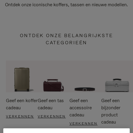
Ontdek onze iconische koffers, tassen en nieuwe modellen.
ONTDEK ONZE BELANGRIJKSTE
CATEGORIEËN
Geef een koffer
Geef een tas
Geef een
Geef een
cadeau
cadeau
accessoire
bijzonder
cadeau
product
VERKENNEN
VERKENNEN
cadeau
VERKENNEN
VERKENNEN