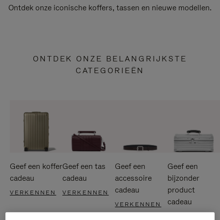
Ontdek onze iconische koffers, tassen en nieuwe modellen.
ONTDEK ONZE BELANGRIJKSTE
CATEGORIEËN
Geef een koffer
Geef een tas
Geef een
Geef een
cadeau
cadeau
accessoire
bijzonder
cadeau
product
VERKENNEN
VERKENNEN
cadeau
VERKENNEN
VERKENNEN