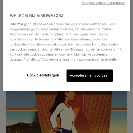
Doorgaan zonder te accepteren
WELKOM BIJ RIMOWA.COM
RIMOWA gebruikt cookies en andere trackers op deze website om u een
hoogwaardige gebruikerservaring te bieden, het siteverkeer te meten,
functies van sociale media te optimaliseren en u gepersonaliseerde
advertenties aan te bieden. Klik
hier
voor meer informatie over ons
cookiebeleid. Behalve voor strikt noodzakelijke cookies kunt u het plaatsen
van cookies weigeren door te klikken op “Doorgaan zonder te accepteren”. U
kunt ook alle cookies accepteren door te klikken op “Accepteren en
doorgaan”, of klik op “Cookie-instellingen” om uw voorkeuren in te stellen.
Cookie-instellingen
Accepteren en doorgaan
VIDEO
HET
IS
GELUID
NIET
VAN
SELECTIE VAN GESCHENKEN
GEPAUZEERD,
DE
Ontdek de perfecte metgezel
DRUK
VIDEO
voor elke reis