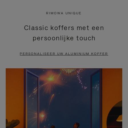
NIET
VAN
RIMOWA UNIQUE
GEPAUZEERD,
DE
Classic koffers met een
DRUK
VIDEO
persoonlijke touch
OP
IS
OM
UITGESCHAKELD.
PERSONALISEER UW ALUMINIUM KOFFER
TE
DRUK
PAUZEREN
HIER
OM
HET
DEMPEN
OP
TE