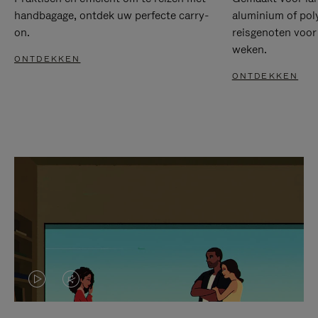
handbagage, ontdek uw perfecte carry-
aluminium of pol
on.
reisgenoten voor
weken.
ONTDEKKEN
ONTDEKKEN
VIDEO
HET
IS
GELUID