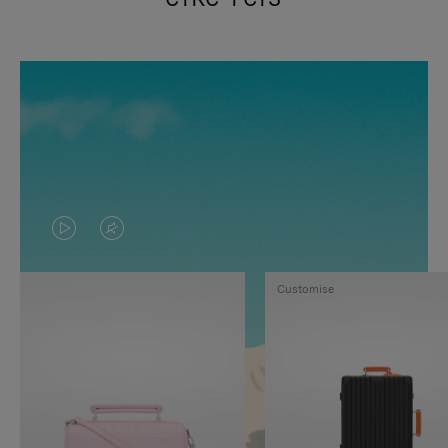
VIDEO
HET
IS
GELUID
Customise
NIET
VAN
GEPAUZEERD,
DE
DRUK
VIDEO
OP
IS