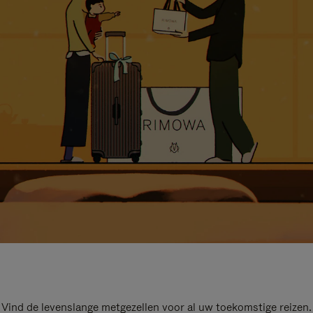
Vind de levenslange metgezellen voor al uw toekomstige reizen.