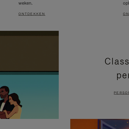
weken.
op
ONTDEKKEN
ON
Class
pe
PERSO