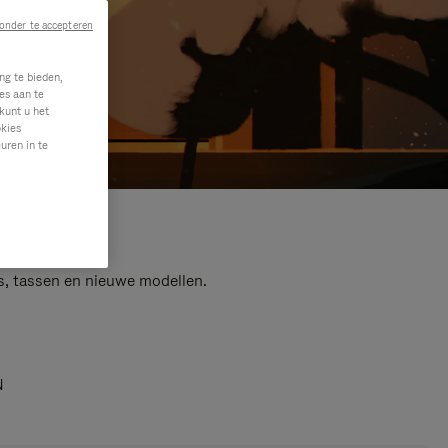
onder te accepteren
ng te bieden,
es aan te
kunt u het
okies
uren in te
s, tassen en nieuwe modellen.
N