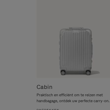
PAUZEREN
HIER
OM
HET
DEMPEN
OP
TE
HEFFEN
Cabin
Praktisch en efficiënt om te reizen met
handbagage, ontdek uw perfecte carry-on.