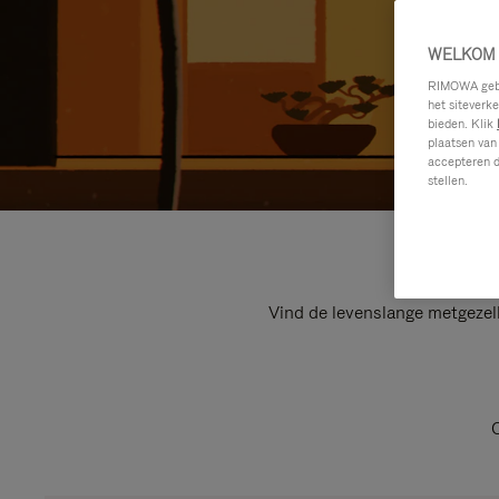
WELKOM 
RIMOWA gebru
het siteverk
bieden. Klik
plaatsen van
accepteren d
stellen.
Vind de levenslange metgezel