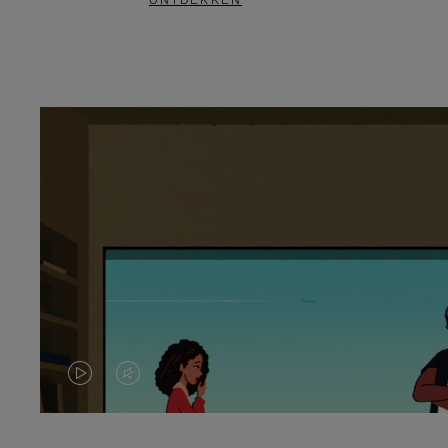
ONTDEKKEN
VIDEO
HET
IS
GELUID