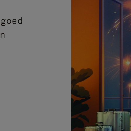
sgoed
en