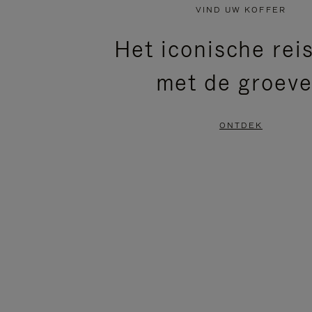
NIET
VAN
VIND UW KOFFER
GEPAUZEERD,
DE
Het iconische rei
DRUK
VIDEO
met de groev
OP
IS
OM
UITGESCHAKELD.
ONTDEK
TE
DRUK
PAUZEREN
HIER
OM
HET
DEMPEN
OP
TE
HEFFEN