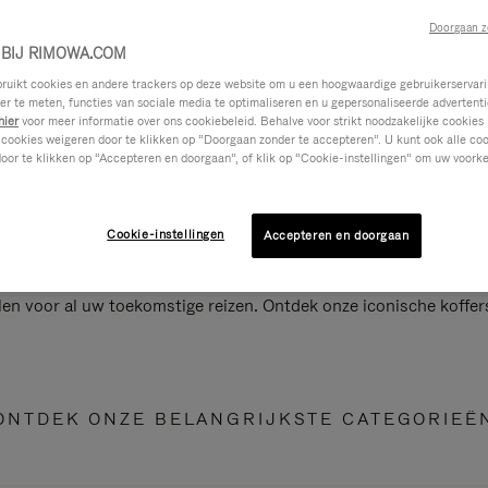
Doorgaan z
BIJ RIMOWA.COM
ikt cookies en andere trackers op deze website om u een hoogwaardige gebruikerservari
eer te meten, functies van sociale media te optimaliseren en u gepersonaliseerde advertenti
hier
voor meer informatie over ons cookiebeleid. Behalve voor strikt noodzakelijke cookies 
 cookies weigeren door te klikken op “Doorgaan zonder te accepteren”. U kunt ook alle co
oor te klikken op “Accepteren en doorgaan”, of klik op “Cookie-instellingen” om uw voorke
Cookie-instellingen
Accepteren en doorgaan
len voor al uw toekomstige reizen. Ontdek onze iconische koffer
ONTDEK ONZE BELANGRIJKSTE CATEGORIEË