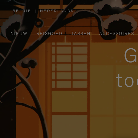
BELGIË
|
NEDERLANDS
,
SELECTEER
UW
LAND
NIEUW
REISGOED
TASSEN
ACCESSOIRES
G
to