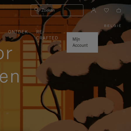
Zoeken
BELGIË
,
ONTDEK
RE-
SELEC
|
UW
CRAFTED
LAND
Mijn
or
Account
zen