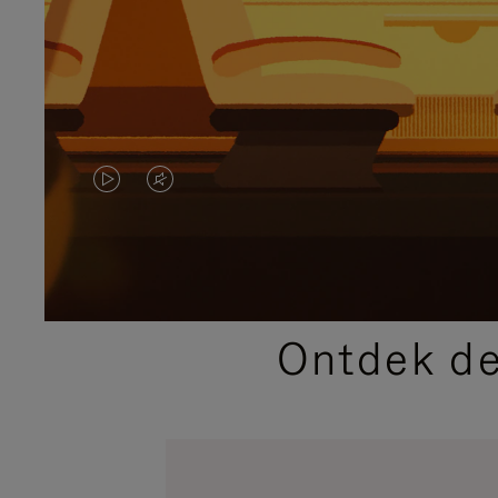
VIDEO
HET
IS
GELUID
NIET
VAN
GEPAUZEERD,
DE
Ontdek de
DRUK
VIDEO
OP
IS
OM
UITGESCHAKELD.
TE
DRUK