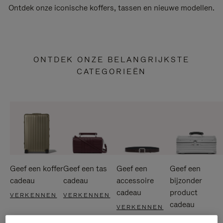
Ontdek onze iconische koffers, tassen en nieuwe modellen.
ONTDEK ONZE BELANGRIJKSTE
CATEGORIEËN
Geef een koffer
Geef een tas
Geef een
Geef een
cadeau
cadeau
accessoire
bijzonder
cadeau
product
VERKENNEN
VERKENNEN
cadeau
VERKENNEN
VERKENNEN