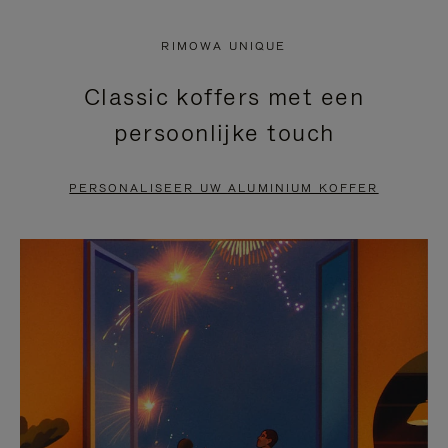
NIET
VAN
RIMOWA UNIQUE
GEPAUZEERD,
DE
Classic koffers met een
DRUK
VIDEO
persoonlijke touch
OP
IS
OM
UITGESCHAKELD.
PERSONALISEER UW ALUMINIUM KOFFER
TE
DRUK
PAUZEREN
HIER
OM
HET
DEMPEN
OP
TE