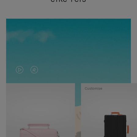
VIDEO
HET
IS
GELUID
Customise
NIET
VAN
GEPAUZEERD,
DE
DRUK
VIDEO
OP
IS