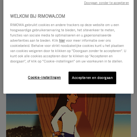
Doorgaan zonder te accepteren
WELKOM BIJ RIMOWA.COM
RIMOWA gebruikt cookies en andere trackers op deze website om u een
hoogwaardige gebruikerservaring te bieden, het siteverkeer te meten,
functies van sociale media te optimaliseren en u gepersonaliseerde
advertenties aan te bieden. Klik
hier
voor meer informatie over ons
cookiebeleid. Behalve voor strikt noodzakelijke cookies kunt u het plaatsen
van cookies weigeren door te klikken op “Doorgaan zonder te accepteren”. U
kunt ook alle cookies accepteren door te klikken op “Accepteren en
doorgaan”, of klik op “Cookie-instellingen” om uw voorkeuren in te stellen.
Cookie-instellingen
Accepteren en doorgaan
VIDEO
HET
IS
GELUID
NIET
VAN
SELECTIE VAN GESCHENKEN
GEPAUZEERD,
DE
Ontdek de perfecte metgezel
DRUK
VIDEO
voor elke reis