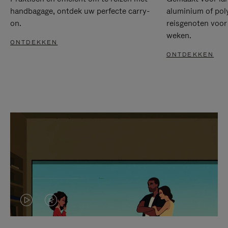
handbagage, ontdek uw perfecte carry-
aluminium of pol
on.
reisgenoten voor
weken.
ONTDEKKEN
ONTDEKKEN
VIDEO
HET
IS
GELUID