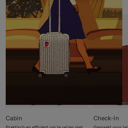
OP
IS
OM
UITGESCHAKELD.
TE
DRUK
PAUZEREN
HIER
OM
HET
DEMPEN
OP
TE
HEFFEN
Cabin
Check-In
Praktisch en efficiënt om te reizen met
Gemaakt voor lan