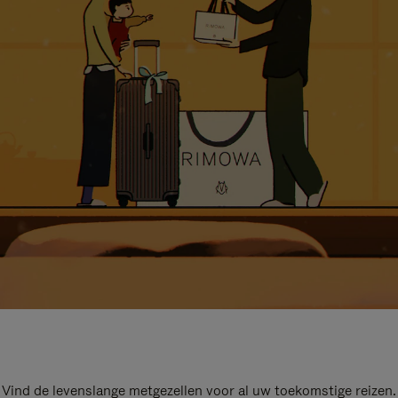
Vind de levenslange metgezellen voor al uw toekomstige reizen.