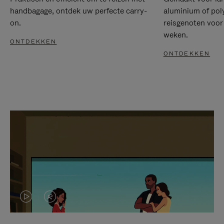
handbagage, ontdek uw perfecte carry-
aluminium of pol
on.
reisgenoten voor
weken.
ONTDEKKEN
ONTDEKKEN
VIDEO
HET
IS
GELUID