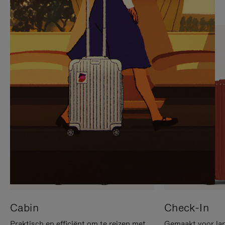
OP
IS
OM
UITGESCHAKELD.
TE
DRUK
PAUZEREN
HIER
OM
HET
DEMPEN
OP
TE
HEFFEN
Cabin
Check-In
Praktisch en efficiënt om te reizen met
Gemaakt voor lan