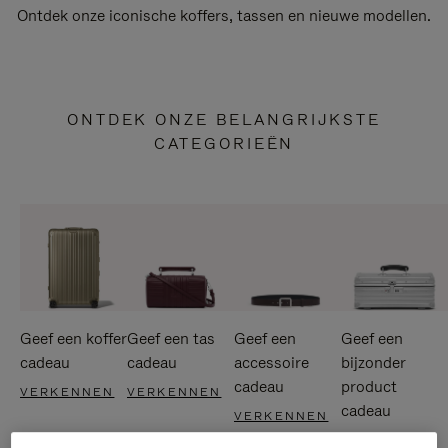
Ontdek onze iconische koffers, tassen en nieuwe modellen.
ONTDEK ONZE BELANGRIJKSTE
CATEGORIEËN
Geef een koffer
Geef een tas
Geef een
Geef een
cadeau
cadeau
accessoire
bijzonder
cadeau
product
VERKENNEN
VERKENNEN
cadeau
VERKENNEN
VERKENNEN