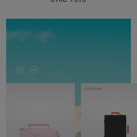
VIDEO
HET
IS
GELUID
Customise
NIET
VAN
GEPAUZEERD,
DE
DRUK
VIDEO
OP
IS