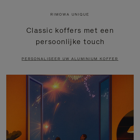
NIET
VAN
RIMOWA UNIQUE
GEPAUZEERD,
DE
Classic koffers met een
DRUK
VIDEO
persoonlijke touch
OP
IS
OM
UITGESCHAKELD.
PERSONALISEER UW ALUMINIUM KOFFER
TE
DRUK
PAUZEREN
HIER
OM
HET
DEMPEN
OP
TE