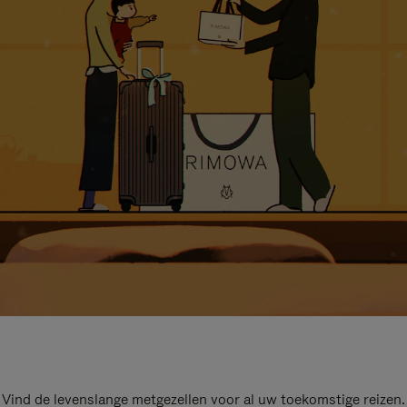
Vind de levenslange metgezellen voor al uw toekomstige reizen.