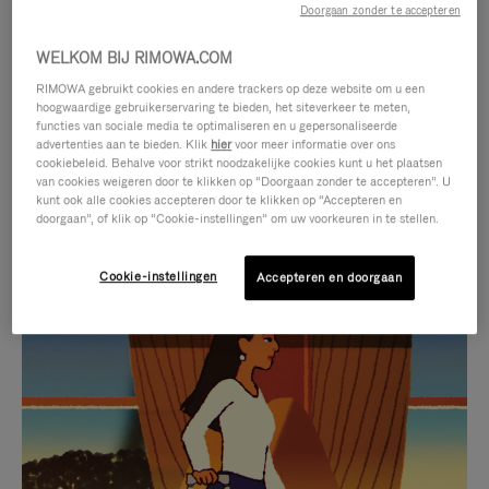
Doorgaan zonder te accepteren
WELKOM BIJ RIMOWA.COM
RIMOWA gebruikt cookies en andere trackers op deze website om u een
hoogwaardige gebruikerservaring te bieden, het siteverkeer te meten,
functies van sociale media te optimaliseren en u gepersonaliseerde
advertenties aan te bieden. Klik
hier
voor meer informatie over ons
cookiebeleid. Behalve voor strikt noodzakelijke cookies kunt u het plaatsen
van cookies weigeren door te klikken op “Doorgaan zonder te accepteren”. U
kunt ook alle cookies accepteren door te klikken op “Accepteren en
doorgaan”, of klik op “Cookie-instellingen” om uw voorkeuren in te stellen.
Cookie-instellingen
Accepteren en doorgaan
VIDEO
HET
IS
GELUID
NIET
VAN
SELECTIE VAN GESCHENKEN
GEPAUZEERD,
DE
Ontdek de perfecte metgezel
DRUK
VIDEO
voor elke reis