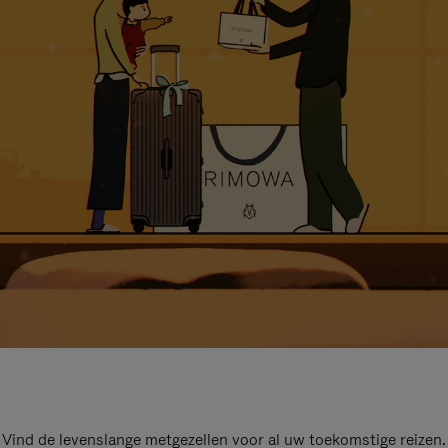
Vind de levenslange metgezellen voor al uw toekomstige reizen.