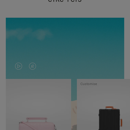
VIDEO
HET
IS
GELUID
Customise
NIET
VAN
GEPAUZEERD,
DE
DRUK
VIDEO
OP
IS