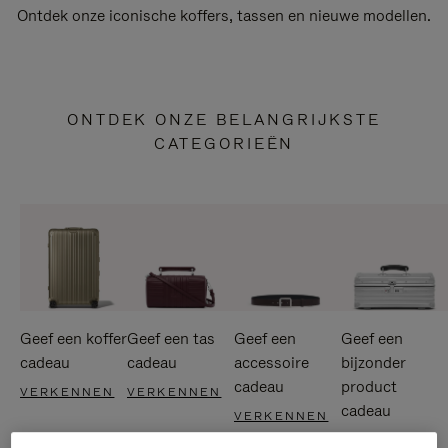
Ontdek onze iconische koffers, tassen en nieuwe modellen.
ONTDEK ONZE BELANGRIJKSTE
CATEGORIEËN
Geef een koffer
Geef een tas
Geef een
Geef een
cadeau
cadeau
accessoire
bijzonder
cadeau
product
VERKENNEN
VERKENNEN
cadeau
VERKENNEN
VERKENNEN