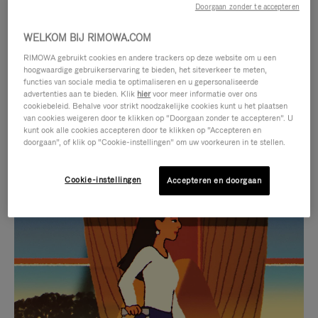
Doorgaan zonder te accepteren
WELKOM BIJ RIMOWA.COM
RIMOWA gebruikt cookies en andere trackers op deze website om u een
hoogwaardige gebruikerservaring te bieden, het siteverkeer te meten,
functies van sociale media te optimaliseren en u gepersonaliseerde
advertenties aan te bieden. Klik
hier
voor meer informatie over ons
cookiebeleid. Behalve voor strikt noodzakelijke cookies kunt u het plaatsen
van cookies weigeren door te klikken op “Doorgaan zonder te accepteren”. U
kunt ook alle cookies accepteren door te klikken op “Accepteren en
doorgaan”, of klik op “Cookie-instellingen” om uw voorkeuren in te stellen.
Cookie-instellingen
Accepteren en doorgaan
VIDEO
HET
IS
GELUID
NIET
VAN
SELECTIE VAN GESCHENKEN
GEPAUZEERD,
DE
Ontdek de perfecte metgezel
DRUK
VIDEO
voor elke reis