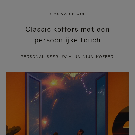
NIET
VAN
RIMOWA UNIQUE
GEPAUZEERD,
DE
Classic koffers met een
DRUK
VIDEO
persoonlijke touch
OP
IS
OM
UITGESCHAKELD.
PERSONALISEER UW ALUMINIUM KOFFER
TE
DRUK
PAUZEREN
HIER
OM
HET
DEMPEN
OP
TE