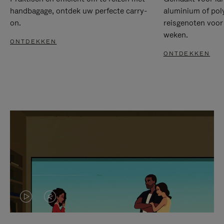
handbagage, ontdek uw perfecte carry-
aluminium of pol
on.
reisgenoten voor
weken.
ONTDEKKEN
ONTDEKKEN
VIDEO
HET
IS
GELUID