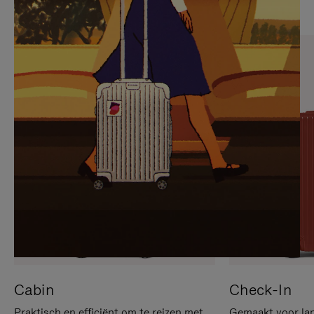
OP
IS
OM
UITGESCHAKELD.
TE
DRUK
PAUZEREN
HIER
OM
HET
DEMPEN
OP
TE
HEFFEN
Cabin
Check-In
Praktisch en efficiënt om te reizen met
Gemaakt voor lan