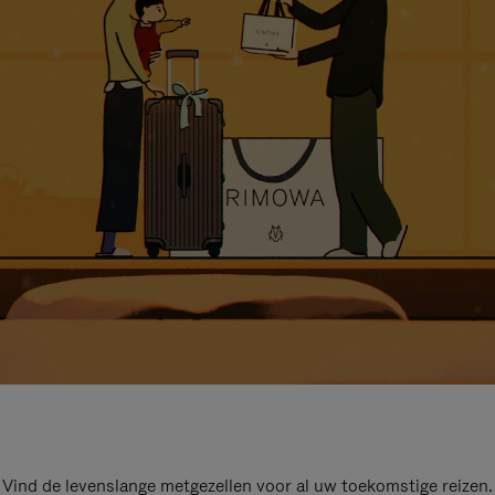
Vind de levenslange metgezellen voor al uw toekomstige reizen.