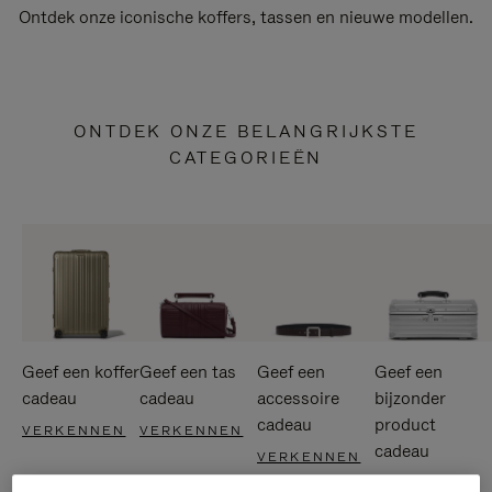
Ontdek onze iconische koffers, tassen en nieuwe modellen.
ONTDEK ONZE BELANGRIJKSTE
CATEGORIEËN
Geef een koffer
Geef een tas
Geef een
Geef een
cadeau
cadeau
accessoire
bijzonder
cadeau
product
VERKENNEN
VERKENNEN
cadeau
VERKENNEN
VERKENNEN