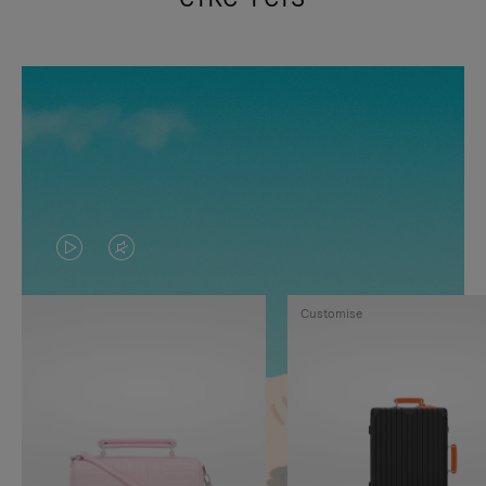
VIDEO
HET
IS
GELUID
Customise
NIET
VAN
GEPAUZEERD,
DE
DRUK
VIDEO
OP
IS