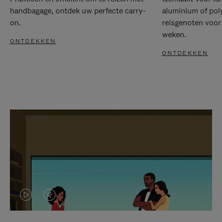
handbagage, ontdek uw perfecte carry-
aluminium of pol
on.
reisgenoten voor
weken.
ONTDEKKEN
ONTDEKKEN
VIDEO
HET
IS
GELUID