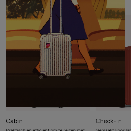
OP
IS
OM
UITGESCHAKELD.
TE
DRUK
PAUZEREN
HIER
OM
HET
DEMPEN
OP
TE
HEFFEN
Cabin
Check-In
Praktisch en efficiënt om te reizen met
Gemaakt voor lan