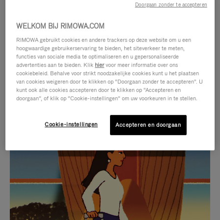
Doorgaan zonder te accepteren
WELKOM BIJ RIMOWA.COM
RIMOWA gebruikt cookies en andere trackers op deze website om u een
hoogwaardige gebruikerservaring te bieden, het siteverkeer te meten,
functies van sociale media te optimaliseren en u gepersonaliseerde
advertenties aan te bieden. Klik
hier
voor meer informatie over ons
cookiebeleid. Behalve voor strikt noodzakelijke cookies kunt u het plaatsen
van cookies weigeren door te klikken op “Doorgaan zonder te accepteren”. U
kunt ook alle cookies accepteren door te klikken op “Accepteren en
doorgaan”, of klik op “Cookie-instellingen” om uw voorkeuren in te stellen.
Cookie-instellingen
Accepteren en doorgaan
VIDEO
HET
IS
GELUID
NIET
VAN
SELECTIE VAN GESCHENKEN
GEPAUZEERD,
DE
Ontdek de perfecte metgezel
DRUK
VIDEO
voor elke reis