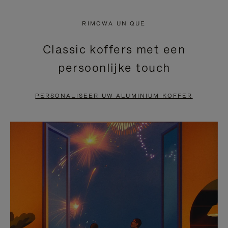
NIET
VAN
RIMOWA UNIQUE
GEPAUZEERD,
DE
Classic koffers met een
DRUK
VIDEO
persoonlijke touch
OP
IS
OM
UITGESCHAKELD.
PERSONALISEER UW ALUMINIUM KOFFER
TE
DRUK
PAUZEREN
HIER
OM
HET
DEMPEN
OP
TE