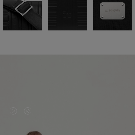
VIDEO
HET
IS
GELUID