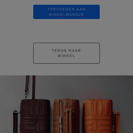
TOEVOEGEN AAN
TOEVOE
WINKELMANDJE
WINKEL
TERUG NAAR
WINKEL