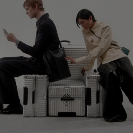
NIET
VAN
GEPAUZEERD,
DE
GA VERDER OP ONTDEKKINGSREIS
DRUK
VIDEO
OP
IS
ONTDEK ALLE TASSEN VAN RIMOWA
OM
UITGESCHAKELD.
TE
DRUK
PAUZEREN
HIER
OM
HET
DEMPEN
OP
ONTWORPEN IN DUITSLAND
Elk item is op kwaliteit getest en zorgvuldig
TE
geïnspecteerd
HEFFEN