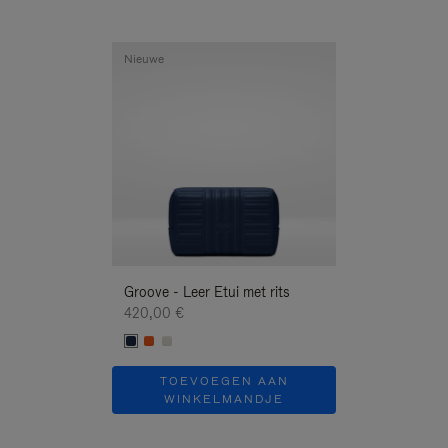
Nieuwe
Nieuwe
Groove - Leer Etui met rits
Groove - Leer Et
420,00 €
420,00 €
TOEVOEGEN AAN
TOEVOE
WINKELMANDJE
WINKEL