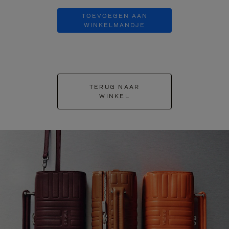
TOEVOEGEN AAN
TOEVOE
WINKELMANDJE
WINKEL
TERUG NAAR
WINKEL