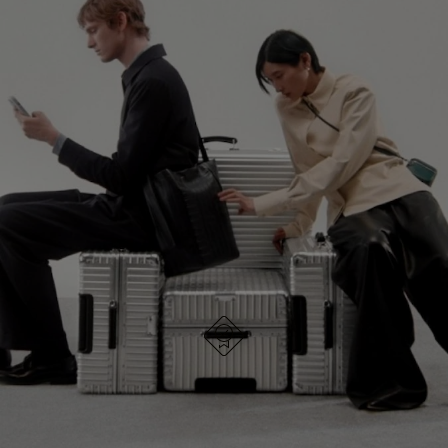
NIET
VAN
GEPAUZEERD,
DE
GA VERDER OP ONTDEKKINGSREIS
DRUK
VIDEO
OP
IS
ONTDEK ALLE TASSEN VAN RIMOWA
OM
UITGESCHAKELD.
TE
DRUK
PAUZEREN
HIER
OM
HET
DEMPEN
OP
ONTWORPEN IN DUITSLAND
Elk item is op kwaliteit getest en zorgvuldig
TE
geïnspecteerd
HEFFEN