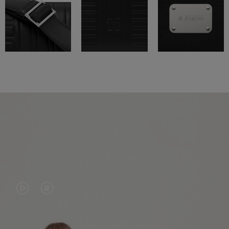
VIDEO
HET
IS
GELUID