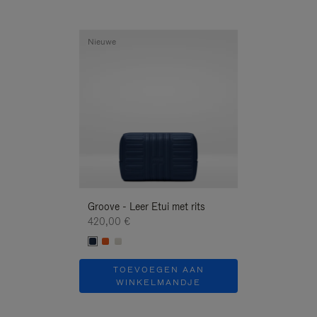
Nieuwe
Nieuwe
Groove - Leer Etui met rits
Groove - Leer Et
420,00 €
420,00 €
TOEVOEGEN AAN
TOEVOE
WINKELMANDJE
WINKEL