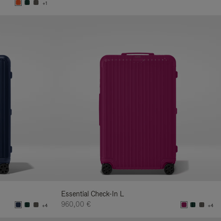
+1
Essential Check-In L
960,00 €
+4
+4