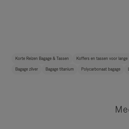
Korte Reizen Bagage & Tassen
Koffers en tassen voor lange 
Bagage zilver
Bagage titanium
Polycarbonaat bagage
Mee