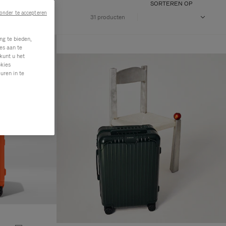
SORTEREN OP
onder te accepteren
31 producten
ng te bieden,
es aan te
kunt u het
okies
uren in te