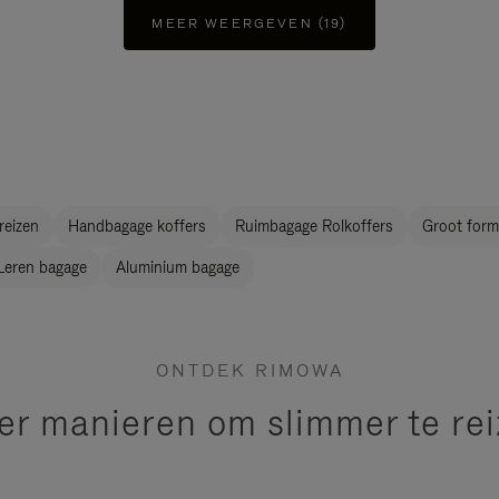
MEER WEERGEVEN (19)
reizen
Handbagage koffers
Ruimbagage Rolkoffers
Groot form
Leren bagage
Aluminium bagage
ONTDEK RIMOWA
r manieren om slimmer te re