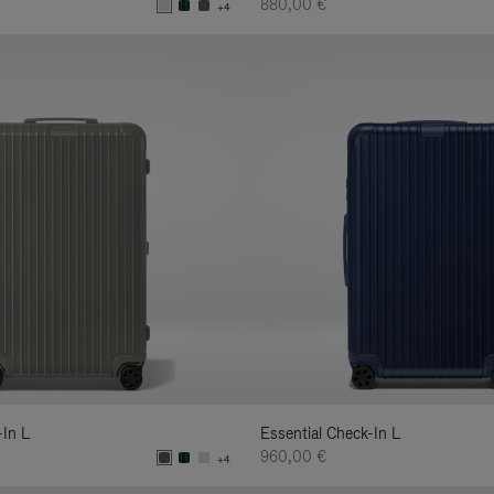
880,00 €
+4
-In L
Essential Check-In L
960,00 €
+4