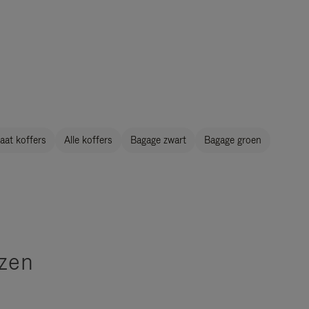
aat koffers
Alle koffers
Bagage zwart
Bagage groen
izen