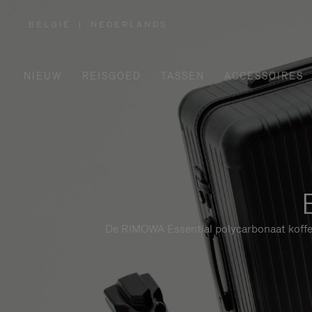
BELGIË
|
NEDERLANDS
,
SELECTEER
UW
LAND
NIEUW
REISGOED
TASSEN
ACCESSOIRES
De RIMOWA Essential polycarbonaat koffers