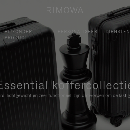
BIJZONDER
PERSONALISEER
DIENSTEN
PRODUCT
Essential koffercollecti
, lichtgewicht en zeer functioneel, zijn ontworpen om de lasti