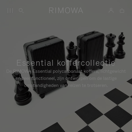
Essential koffercollectie
De RIMOWA Essential polycarbonaat koffers, lichtgewicht
en zeer functioneel, zijn ontworpen om de lastige
omstandigheden van reizen te trotseren.