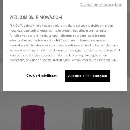
Doorgaan zonder te accepteren
WELKOM BIJ RIMOWA.COM
RIMOWA gebruikt cookies en andere trackers op deze website om u een
hoogwaardige gebruikerservaring te bieden, het siteverkeer te meten,
functies van sociale media te optimaliseren en u gepersonaliseerde
advertenties aan te bieden. Klik
hier
voor meer informatie over ons
cookiebeleid. Behalve voor strikt noodzakelijke cookies kunt u het plaatsen
van cookies weigeren door te klikken op “Doorgaan zonder te accepteren”. U
kunt ook alle cookies accepteren door te klikken op “Accepteren en
doorgaan”, of klik op “Cookie-instellingen” om uw voorkeuren in te stellen.
Essential Check-In M
Cookie-instellingen
Accepteren en doorgaan
880,00 €
+1