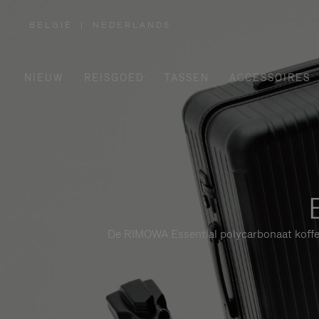
BELGIË
|
NEDERLANDS
,
SELECTEER
UW
LAND
NIEUW
REISGOED
TASSEN
ACCESSOIRES
De RIMOWA Essential polycarbonaat koffers