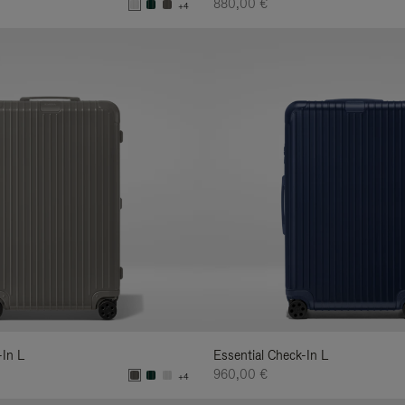
880,00 €
+4
-In L
Essential Check-In L
960,00 €
+4