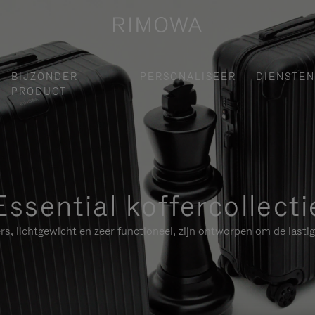
BIJZONDER
PERSONALISEER
DIENSTEN
PRODUCT
Essential koffercollecti
, lichtgewicht en zeer functioneel, zijn ontworpen om de lasti