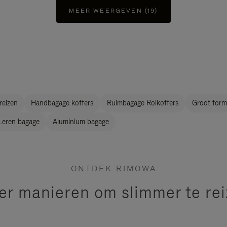
MEER WEERGEVEN (19)
reizen
Handbagage koffers
Ruimbagage Rolkoffers
Groot form
Leren bagage
Aluminium bagage
ONTDEK RIMOWA
r manieren om slimmer te re