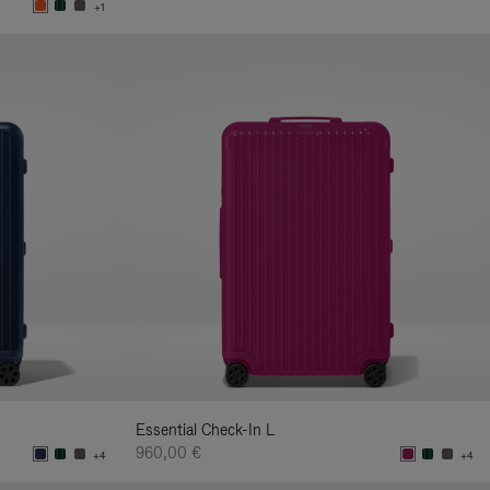
+1
Essential Check-In L
960,00 €
+4
+4