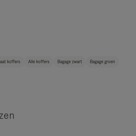
aat koffers
Alle koffers
Bagage zwart
Bagage groen
izen