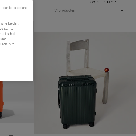
SORTEREN OP
onder te accepteren
31 producten
ng te bieden,
es aan te
kunt u het
okies
uren in te