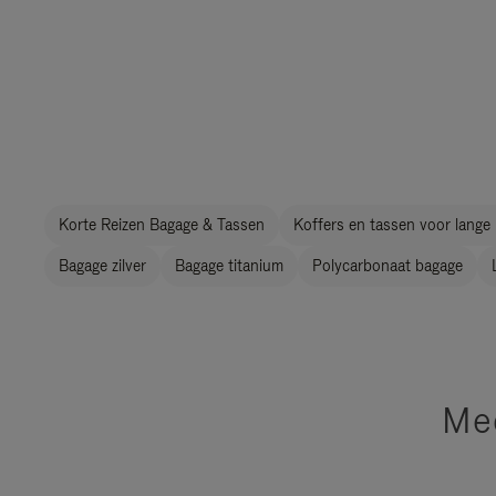
Korte Reizen Bagage & Tassen
Koffers en tassen voor lange 
Bagage zilver
Bagage titanium
Polycarbonaat bagage
Mee