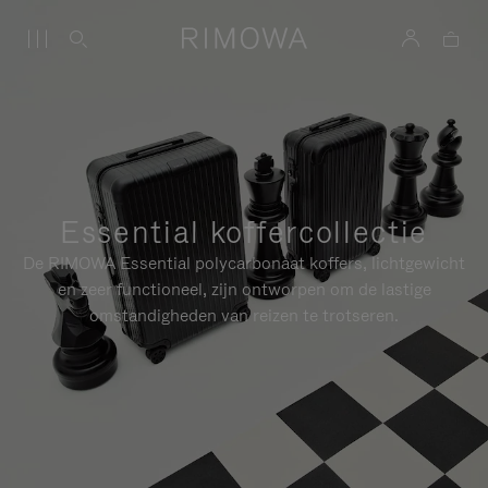
Essential koffercollectie
De RIMOWA Essential polycarbonaat koffers, lichtgewicht
en zeer functioneel, zijn ontworpen om de lastige
omstandigheden van reizen te trotseren.