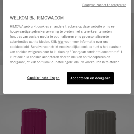
Doorgaan zonder te accepteren
WELKOM BIJ RIMOWA.COM
RIMOWA gebruikt cookies en andere trackers op deze website om u een
hoogwaardige gebruikerservaring te bieden, het siteverkeer te meten,
functies van sociale media te optimaliseren en u gepersonaliseerde
advertenties aan te bieden. Klik
hier
voor meer informatie over ons
cookiebeleid. Behalve voor strikt noodzakelijke cookies kunt u het plaatsen
van cookies weigeren door te klikken op “Doorgaan zonder te accepteren”. U
kunt ook alle cookies accepteren door te klikken op “Accepteren en
doorgaan”, of klik op “Cookie-instellingen” om uw voorkeuren in te stellen.
Essential Check-In M
Cookie-instellingen
Accepteren en doorgaan
880,00 €
+1