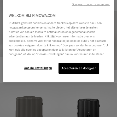
Doorgaan zonder te accepteren
WELKOM BIJ RIMOWA.COM
RIMOWA gebruikt cookies en andere trackers op deze website om u een
hoogwaardige gebruikerservaring te bieden, het siteverkeer te meten,
functies van sociale media te optimaliseren en u gepersonaliseerde
advertenties aan te bieden. Klik
hier
voor meer informatie over ons
cookiebeleid. Behalve voor strikt noodzakelijke cookies kunt u het plaatsen
van cookies weigeren door te klikken op “Doorgaan zonder te accepteren”. U
kunt ook alle cookies accepteren door te klikken op “Accepteren en
doorgaan”, of klik op “Cookie-instellingen” om uw voorkeuren in te stellen.
Essential Cabin
Cookie-instellingen
Accepteren en doorgaan
770,00 €
+5