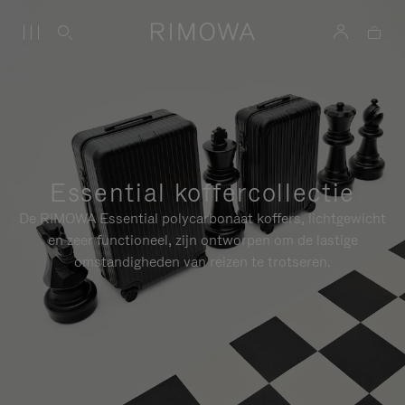
Essential koffercollectie
De RIMOWA Essential polycarbonaat koffers, lichtgewicht
en zeer functioneel, zijn ontworpen om de lastige
omstandigheden van reizen te trotseren.