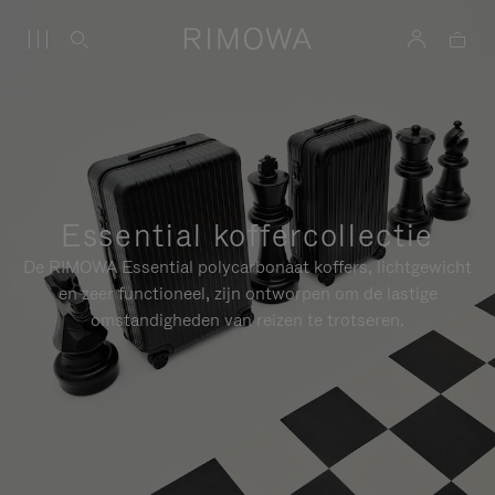
Essential koffercollectie
De RIMOWA Essential polycarbonaat koffers, lichtgewicht
en zeer functioneel, zijn ontworpen om de lastige
omstandigheden van reizen te trotseren.