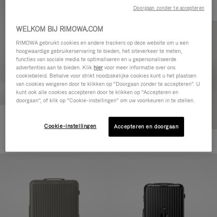
Doorgaan zonder te accepteren
WELKOM BIJ RIMOWA.COM
RIMOWA gebruikt cookies en andere trackers op deze website om u een
hoogwaardige gebruikerservaring te bieden, het siteverkeer te meten,
functies van sociale media te optimaliseren en u gepersonaliseerde
advertenties aan te bieden. Klik
hier
voor meer informatie over ons
cookiebeleid. Behalve voor strikt noodzakelijke cookies kunt u het plaatsen
van cookies weigeren door te klikken op “Doorgaan zonder te accepteren”. U
kunt ook alle cookies accepteren door te klikken op “Accepteren en
doorgaan”, of klik op “Cookie-instellingen” om uw voorkeuren in te stellen.
Essential Cabin
Cookie-instellingen
Accepteren en doorgaan
770,00 €
+5