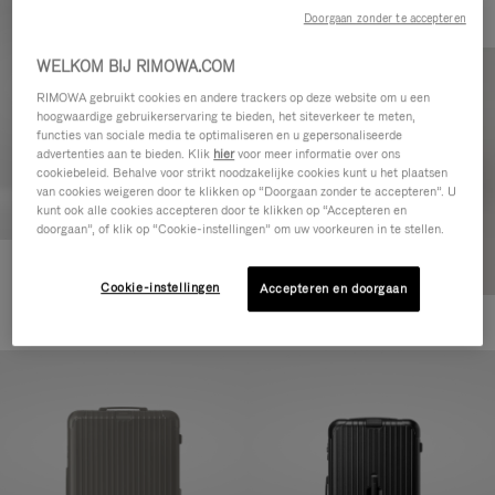
Doorgaan zonder te accepteren
WELKOM BIJ RIMOWA.COM
RIMOWA gebruikt cookies en andere trackers op deze website om u een
hoogwaardige gebruikerservaring te bieden, het siteverkeer te meten,
functies van sociale media te optimaliseren en u gepersonaliseerde
advertenties aan te bieden. Klik
hier
voor meer informatie over ons
cookiebeleid. Behalve voor strikt noodzakelijke cookies kunt u het plaatsen
van cookies weigeren door te klikken op “Doorgaan zonder te accepteren”. U
kunt ook alle cookies accepteren door te klikken op “Accepteren en
doorgaan”, of klik op “Cookie-instellingen” om uw voorkeuren in te stellen.
Essential Cabin
Cookie-instellingen
Accepteren en doorgaan
770,00 €
+5