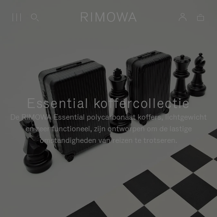
Essential koffercollectie
De RIMOWA Essential polycarbonaat koffers, lichtgewicht
en zeer functioneel, zijn ontworpen om de lastige
omstandigheden van reizen te trotseren.