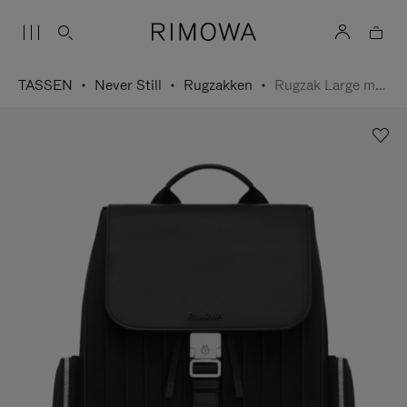
TASSEN
Never Still
Rugzakken
Rugzak Large met Flap