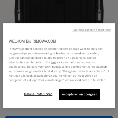
Doorgaan zonder te accepteren
WELKOM BIJ RIMOWA.COM
RIMOWA gebruikt cookies en andere trackers op deze website om u een
Zie in 3D
hoogwaardige gebruikerservaring te bieden, het siteverkeer te meten,
functies van sociale media te optimaliseren en u gepersonaliseerde
advertenties aan te bieden. Klik
hier
voor meer informatie over ons
NEVER STILL - CANVAS
cookiebeleid. Behalve voor strikt noodzakelijke cookies kunt u het plaatsen
1.500,00 €
Rugzak Large met Flap
van cookies weigeren door te klikken op “Doorgaan zonder te accepteren”. U
kunt ook alle cookies accepteren door te klikken op “Accepteren en
doorgaan”, of klik op “Cookie-instellingen” om uw voorkeuren in te stellen.
Kleur
Zwart
Cookie-instellingen
Accepteren en doorgaan