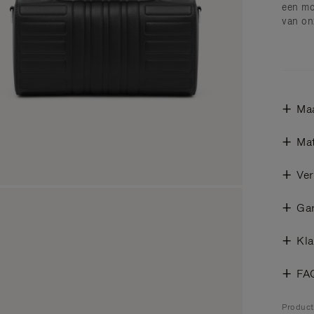
een mo
van on
Ma
Mat
Ver
Gar
Kla
FA
Produc