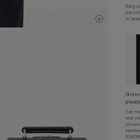
Berg u
benodi
in twe
Groove
plaatj
Een me
met vi
binnen
kenmer
RIMOWA