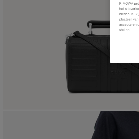
RIMOWA gebru
het siteverk
bieden. Klik
plaatsen van
accepteren d
stellen.