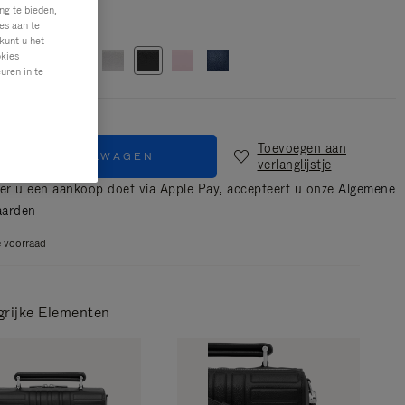
ng te bieden,
Zwart
es aan te
kunt u het
okies
uren in te
Toevoegen aan
IN WINKELWAGEN
verlanglijstje
r u een aankoop doet via Apple Pay, accepteert u onze
Algemene
aarden
 voorraad
grijke Elementen