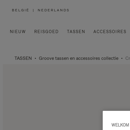
BELGIË
|
NEDERLANDS
,
SELECTEER
UW
LAND
NIEUW
REISGOED
TASSEN
ACCESSOIRES
TASSEN
Groove tassen en accessoires collectie
Cr
WELKOM 