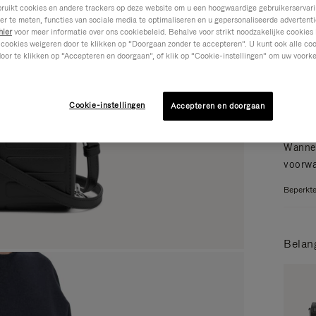
ikt cookies en andere trackers op deze website om u een hoogwaardige gebruikerservari
Kleur
eer te meten, functies van sociale media te optimaliseren en u gepersonaliseerde advertenti
hier
voor meer informatie over ons cookiebeleid. Behalve voor strikt noodzakelijke cookies 
 cookies weigeren door te klikken op “Doorgaan zonder te accepteren”. U kunt ook alle co
oor te klikken op “Accepteren en doorgaan”, of klik op “Cookie-instellingen” om uw voorke
Cookie-instellingen
Accepteren en doorgaan
Wannee
voorw
Beperkte
Belan