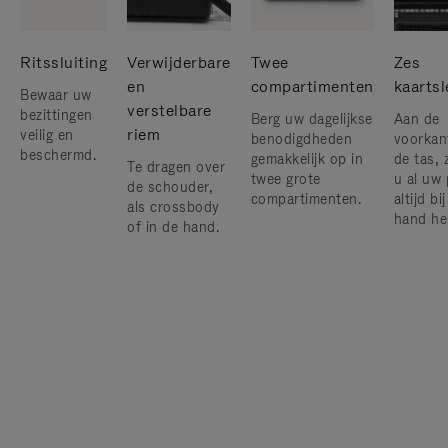
Ritssluiting
Verwijderbare
Twee
Zes
en
compartimenten
kaarts
Bewaar uw
verstelbare
bezittingen
Berg uw dagelijkse
Aan de
riem
veilig en
benodigdheden
voorkan
beschermd.
gemakkelijk op in
de tas, 
Te dragen over
twee grote
u al uw 
de schouder,
compartimenten.
altijd bi
als crossbody
hand he
of in de hand.