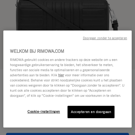
Doorgaan zonder te accepteren
WELKOM BIJ RIMOWA.COM
RIMOWA gebruikt cookies en andere trackers op deze website om u een
Zie in 3D
hoogwaardige gebruikerservaring te bieden, het siteverkeer te meten,
functies van sociale media te optimaliseren en u gepersonaliseerde
GROOVE - LEER
advertenties aan te bieden. Klik
hier
voor meer informatie over ons
950,00 €
Crossbodytas Small
cookiebeleid. Behalve voor strikt noodzakelijke cookies kunt u het plaatsen
van cookies weigeren door te klikken op “Doorgaan zonder te accepteren”. U
kunt ook alle cookies accepteren door te klikken op “Accepteren en
doorgaan”, of klik op “Cookie-instellingen” om uw voorkeuren in te stellen.
Kleur
Zwart
Cookie-instellingen
Accepteren en doorgaan