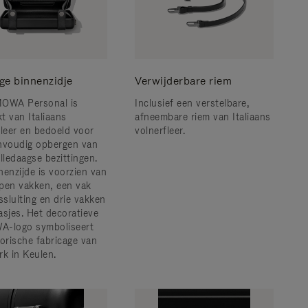
ge binnenzidje
Verwijderbare riem
OWA Personal is
Inclusief een verstelbare,
t van Italiaans
afneembare riem van Italiaans
fleer en bedoeld voor
volnerfleer.
nvoudig opbergen van
lledaagse bezittingen.
nenzijde is voorzien van
pen vakken, een vak
ssluiting en drie vakken
asjes. Het decoratieve
-logo symboliseert
torische fabricage van
rk in Keulen.