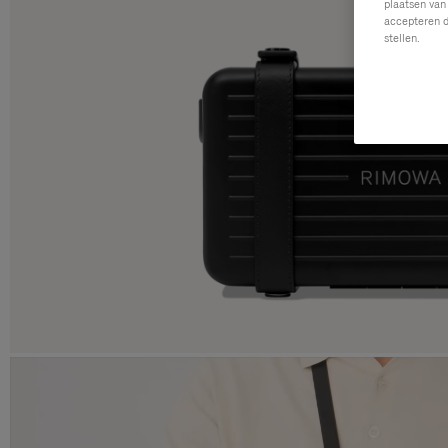
plaatsen van
accepteren d
stellen.