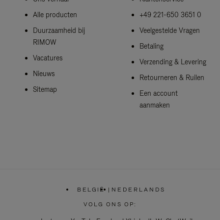
Alle producten
+49 221-650 3651 0
Duurzaamheid bij
Veelgestelde Vragen
RIMOW
Betaling
Vacatures
Verzending & Levering
Nieuws
Retourneren & Ruilen
Sitemap
Een account
aanmaken
BELGIË
|
NEDERLANDS
,
SELECTEER
VOLG ONS OP:
UW
LAND