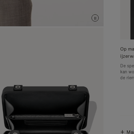
Op ma
ijzer
De spe
kan wo
de riem
Ma