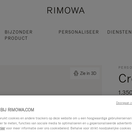
BIJZONDER
PERSONALISEER
DIENSTEN
PRODUCT
PERSO
Cr
Zie in 3D
1.35
Doorgaan z
De Per
BIJ RIMOWA.COM
dagelij
ikt cookies en andere trackers op deze website om u een hoogwaardige gebruikerservari
Lees me
eer te meten, functies van sociale media te optimaliseren en u gepersonaliseerde advertenti
hier
voor meer informatie over ons cookiebeleid. Behalve voor strikt noodzakelijke cookies 