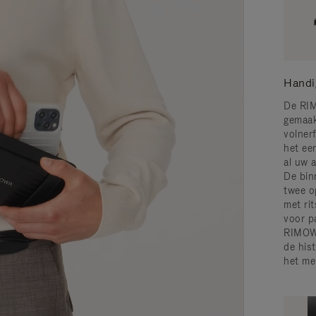
Handi
De RIM
gemaak
volner
het ee
al uw a
De bin
twee o
met rit
voor p
RIMOWA
de his
het me