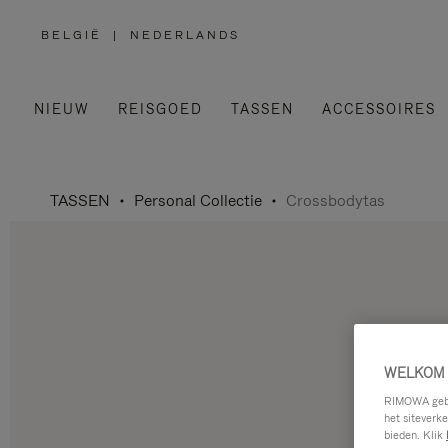
BELGIË
|
NEDERLANDS
,
SELECTEER
UW
LAND
NIEUW
REISGOED
TASSEN
ACCESSOIRES
TASSEN
Personal Collectie
Crossbodytas
WELKOM 
RIMOWA gebru
het siteverk
bieden. Klik