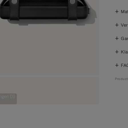
Mat
Ver
Gar
Kla
FA
Product
ngen (3)