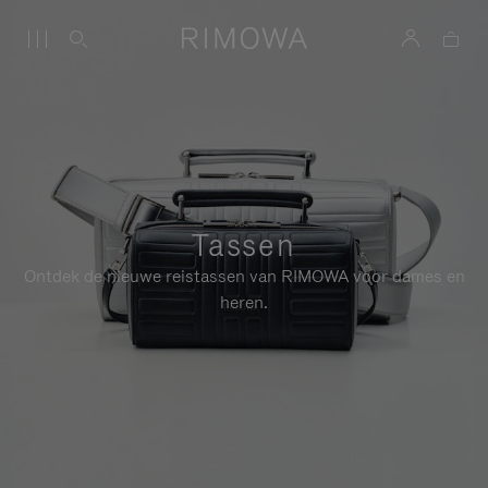
Tassen
Ontdek de nieuwe reistassen van RIMOWA voor dames en
heren.