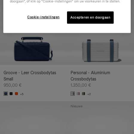
doorgaan”, of klik op “Cookie-instellingen” om uw voorkeuren in te stellen.
Nieuwe
Cookie-instellingen
Accepteren en doorgaan
Groove - Leer Crossbodytas
Personal - Aluminium
Small
Crossbodytas
950,00 €
1.350,00 €
+5
+2
Nieuwe