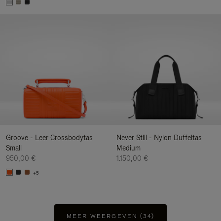
Groove - Leer Crossbodytas
Never Still - Nylon Duffeltas
Small
Medium
950,00 €
1.150,00 €
+5
MEER WEERGEVEN (34)