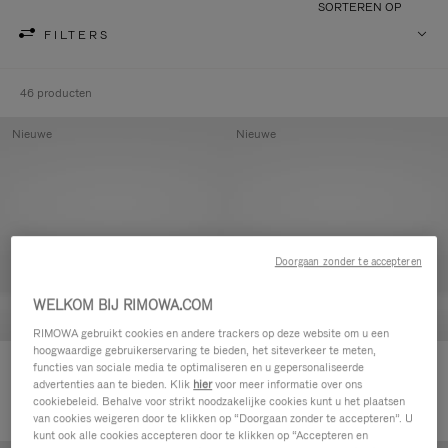
SORTEREN OP
FILTERS
46 producten
Nieuwe
Nieuwe
Doorgaan zonder te accepteren
WELKOM BIJ RIMOWA.COM
RIMOWA gebruikt cookies en andere trackers op deze website om u een
hoogwaardige gebruikerservaring te bieden, het siteverkeer te meten,
Groove - Leer Etui met rits
Groove - Leer Etui met rits
functies van sociale media te optimaliseren en u gepersonaliseerde
advertenties aan te bieden. Klik
hier
voor meer informatie over ons
420,00 €
420,00 €
cookiebeleid. Behalve voor strikt noodzakelijke cookies kunt u het plaatsen
van cookies weigeren door te klikken op “Doorgaan zonder te accepteren”. U
kunt ook alle cookies accepteren door te klikken op “Accepteren en