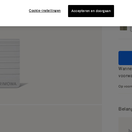
Cookie-instellingen
Accepteren en doorgaan
Kleur
Wannee
voorw
Op voor
Belan