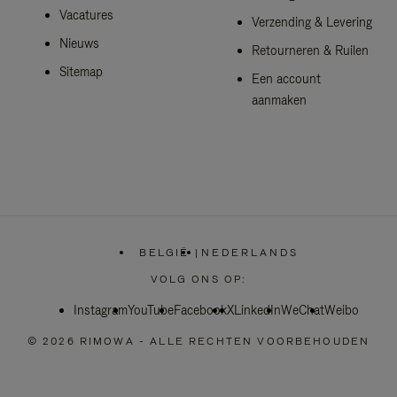
Vacatures
Verzending & Levering
Nieuws
Retourneren & Ruilen
Sitemap
Een account
aanmaken
BELGIË
|
NEDERLANDS
,
SELECTEER
VOLG ONS OP:
UW
LAND
Instagram
YouTube
Facebook
X
LinkedIn
WeChat
Weibo
© 2026 RIMOWA - ALLE RECHTEN VOORBEHOUDEN