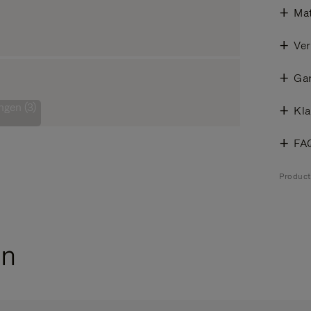
Mat
Ver
Gar
ngen (3)
Kla
FA
Produc
en