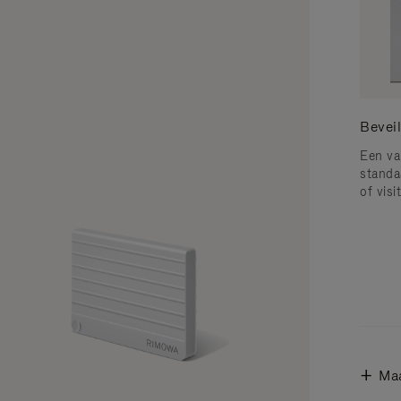
Bevei
Een va
standa
of visi
Ma