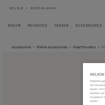
BELGIË
|
NEDERLANDS
,
SELECTEER
UW
LAND
NIEUW
REISGOED
TASSEN
ACCESSOIRES
accessoires
Kleine accessoires
Kaarthouders
K
WELKOM 
RIMOWA gebru
het siteverk
bieden. Klik
plaatsen van
accepteren d
stellen.